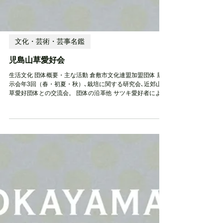
文化・芸術・芸事名鑑
児島山草愛好会
生活文化 団体概要・主な活動 倉敷市文化連盟加盟団体 展
示会年3回（春・初夏・秋）､栽培に関する研究会､近郊山野
草愛好団体との交流会。 団体の沿革他 サツキ愛好者による
古典園芸を始まりとし､昭和55年に児島山草愛好会として届
出 活動エリア 県内全域 設立時期・活動開始時期...