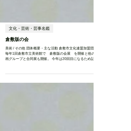
文化・芸術・芸事名鑑
倉敷版の会
美術 / その他 団体概要・主な活動 倉敷市文化連盟加盟団体
毎年1回倉敷市立美術館で 倉敷版の会展 を開催と他の版
画グループと合同展も開催。 今年は20回目になるため記念
展を企画中。 団体の沿革他 銅版画、石版画（リトグラフ）
で自由な表現を楽しんでいる会です。会員は倉敷市...