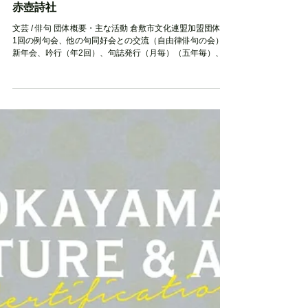
文化・芸術・芸事名鑑
赤壺詩社
文芸 / 俳句 団体概要・主な活動 倉敷市文化連盟加盟団体 月
1回の例句会、他の句同好会との交流（自由律俳句の会）、
新年会、吟行（年2回）、句誌発行（月毎）（五年毎）、文
化祭参加（倉敷市児島地区） 団体の沿革他 自由律俳句の会
として児島地区で100周年誌を2024年発行...