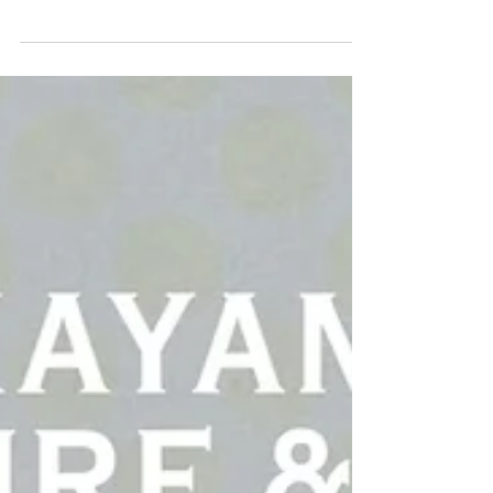
美術 / 絵画 団体概要・主な活動 倉敷市文化連盟加盟団体 本
会は絵画同好会であり、絵画を通じて技術の向上、人間性
の向上、地域社会の文化の向上を目指している。そして白
日会会員である佐藤考洋先生を講師として毎月第1金曜日、
第3金曜日の午後1時から午後5時まで絵画実技講座を行い...