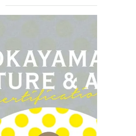
文化・芸術・芸事名鑑
赫祥会
美術 / 絵画 団体概要・主な活動 倉敷市文化連盟加盟団体 新
鮮且つ堅実な絵画の制作及び美術研究を主体とし、各自の
人間性を高めると共に、会員相互の親睦をはかることを目
的とし、毎回1回の批評会・実技を中心とした基礎的勉強会
を行っている。活動内容としては、石膏デッサン、人物
画、...