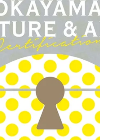
生活文化 / 茶道 団体概要・主な活動 倉敷市文化連盟加盟団
体 表千家同行茶会年1回、倉敷市文化連盟協賛市民茶会年1
回、倉敷新渓園にて観光客をもてなすため年15回程度茶会
（土日祝日に） 団体の沿革他 茶道愛好家の旦那衆が各家庭
を回ってお茶を楽しんでいたのが始まりで､年2回寺...