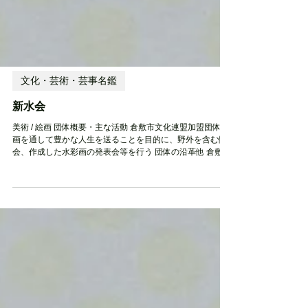
文化・芸術・芸事名鑑
新水会
美術 / 絵画 団体概要・主な活動 倉敷市文化連盟加盟団体 絵
画を通して豊かな人生を送ることを目的に、野外を含む例
会、作成した水彩画の発表会等を行う 団体の沿革他 倉敷南
公民館をメイン会場として開始、今に至る 活動エリア 備中
エリア 設立時期・活動開始時期 2001年 住所...