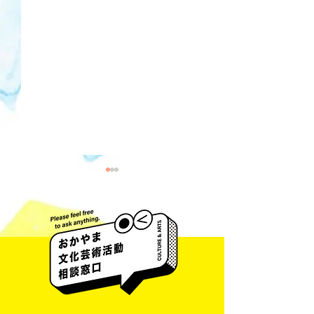
井藤 侃山 Kanza
梅田彩香 Ayaka Umeda