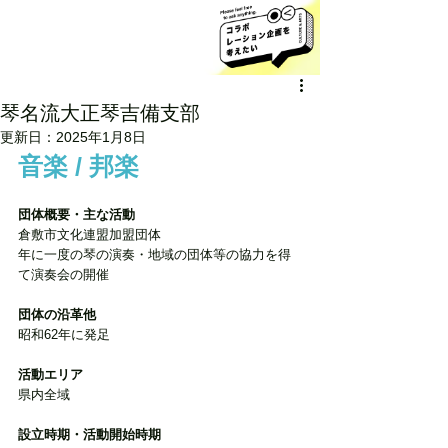
琴名流大正琴吉備支部
更新日：
2025年1月8日
音楽 / 邦楽
団体概要・主な活動 
倉敷市文化連盟加盟団体
年に一度の琴の演奏・地域の団体等の協力を得
て演奏会の開催
団体の沿革他
昭和62年に発足
活動エリア
県内全域
設立時期・活動開始時期