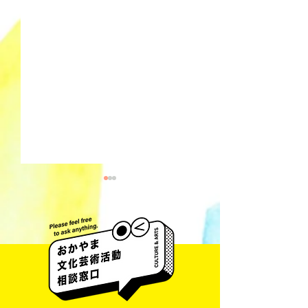
井藤 侃山 Kanza
梅田彩香 Ayaka Umeda