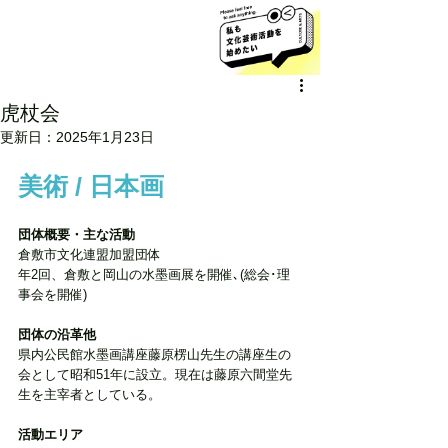
虎杖会
更新日：
2025年1月23日
美術 / 日本画
団体概要・主な活動 
倉敷市文化連盟加盟団体
年2回、倉敷と岡山の水墨画展を開催､(総会･理
事会を開催)
団体の沿革他
県内公民館水墨画講座藤原楞山先生の講座生の
会として昭和51年に設立。現在は藤原六間堂先
生を主宰者としている。
活動エリア