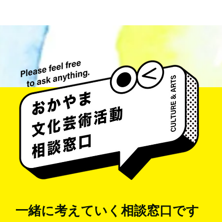
井藤 侃山 Kanzan Ito
aka Umeda
一緒に考えていく
相談窓口です