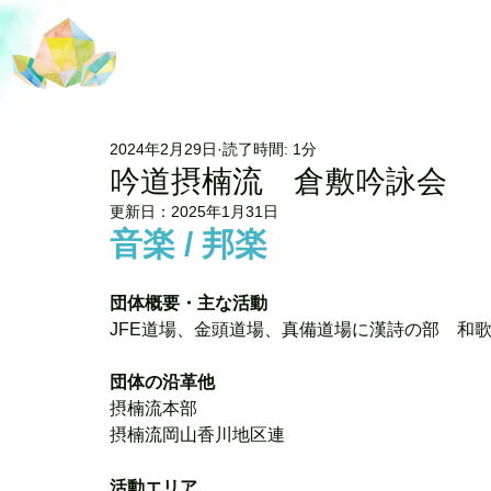
2024年2月29日
読了時間: 1分
吟道摂楠流 倉敷吟詠会
更新日：
2025年1月31日
音楽 / 邦楽
団体概要・主な活動 
JFE道場、金頭道場、真備道場に漢詩の部　和歌
団体の沿革他
摂楠流本部
摂楠流岡山香川地区連
活動エリア