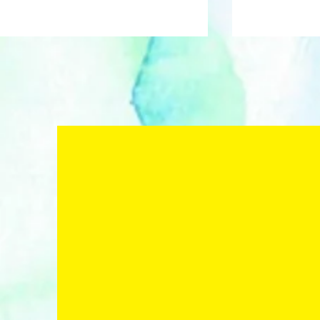
梅田彩香 Ay
aya_creative アヤ クリエ
イティブ