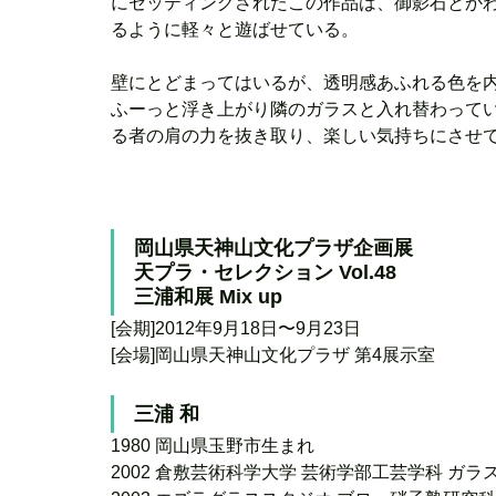
にセッティングされたこの作品は、御影石とか
るように軽々と遊ばせている。 
壁にとどまってはいるが、透明感あふれる色を
ふーっと浮き上がり隣のガラスと入れ替わって
る者の肩の力を抜き取り、楽しい気持ちにさせ
岡山県天神山文化プラザ企画展
天プラ・セレクション Vol.48
三浦和展 Mix up
[会期]2012年9月18日〜9月23日
[会場]岡山県天神山文化プラザ 第4展示室
三浦 和
1980 岡山県玉野市生まれ
2002 倉敷芸術科学大学 芸術学部工芸学科 ガラ