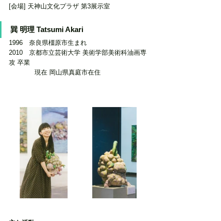
[会場] 天神山文化プラザ 第3展示室
巽 明理 Tatsumi Akari
1996　奈良県橿原市生まれ
2010　京都市立芸術大学 美術学部美術科油画専
攻 卒業
　　　　現在 岡山県真庭市在住