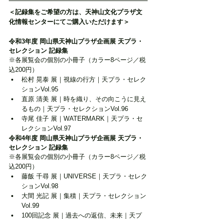
＜記録集をご希望の方は、天神山文化プラザ文
化情報センターにてご購入いただけます＞
令和3年度 岡山県天神山プラザ企画展 天プラ・
セレクション 記録集
※各展覧会の個別の小冊子（カラー8ページ／税
込200円）
松村 晃泰 展｜視線の行方｜天プラ・セレク
ションVol.95
直原 清美 展｜時を織り、その向こうに見え
るもの｜天プラ・セレクションVol.96
寺尾 佳子 展｜WATERMARK｜天プラ・セ
レクションVol.97
令和4年度 岡山県天神山プラザ企画展 天プラ・
セレクション 記録集
※各展覧会の個別の小冊子（カラー8ページ／税
込200円）
藤飯 千尋 展｜UNIVERSE｜天プラ・セレク
ションVol.98
大間 光記 展｜集積｜天プラ・セレクション
Vol.99
100回記念 展｜過去への返信、未来｜天プ