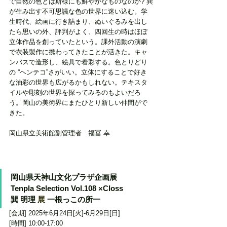
で自然の色とは斯様にも鮮やかなものなのか? 巽
が生み出す不可思議な色の世界に迷い込む。学
生時代、絵画に行き詰まり、ぬいぐるみを出し
たら思いの外、評判がよく、四回生の時はほぼ
立体作品を創っていたという。課外活動の演劇
で衣装製作に携わってきたことが活きた。キャ
ンバスで造形し、絵具で着彩する。色とりどり
の “ヘンテコ”さがいい。立体にすることで好き
な油彩の世界も広がるかもしれない。テキスタ
イルや彫刻の世界を探ってみるのもよいだろ
う。岡山の美術界にまたひとり新しい仲間がで
きた。
岡山県立美術館副管理者　福冨 幸
岡山県天神山文化プラザ企画展
Tenpla Selection Vol.108 ×Closs
巽 明理 
展
 一根っこの所一
[会期] 2025年6月24日[火]-6月29日[日]
[時間] 10:00-17:00