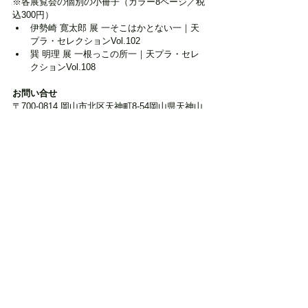
※各展覧会の個別の小冊子（カラー8ページ／税
込300円）
伊勢崎 寛太郎 展 一そこはかとない一｜天
プラ・セレクションVol.102
巽 明理 展 一根っこの所一｜天プラ・セレ
クションVol.108
お問い合せ
〒700-0814 岡山市北区天神町8-54岡山県天神山
文化プラザ
TEL 086-226-5005
FAX 086-226-5008
メール tenplaza@o-bunren.jp
受付時間 9:00～18:00
休館日　月曜日、年末年始（12月28日～１月4
日）
「天プラ・セレクション」シリーズは、岡山県
ゆかりの作家を選抜し個展形式で紹介する、天
神山文化プラザの企画展シリーズです。 開催作
家の選考は、推薦と公募の2部門から行います。
タグ：
#絵画
#油彩
#美術