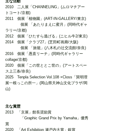
主な活動
2010　二人展「CHANNELING」(ムロマチアー
トコート/京都)
2011　個展「植物園」(ART-IN-GALLERY/東京)
　　　　個展 「あたりまえに蜜月」(同時代ギャ
ラリー/京都)
2012　個展「ひたすら逃げる」(ニヒル牛2/東京)
2014　個展「クラブ27」(芝田町画廊/大阪)
　　　　個展 「旅籠」(八木札の辻交流館/奈良)
2016　個展「愚直リーチ」(同時代ギャラリー 
collage/京都)
2020　個展「この世ととこ世の」(アートスペー
ス上三条/奈良)
2025　Tenpla Selection Vol.108 ×Closs「巽明理
展一根っこの所一」(岡山県天神山文化プラザ/岡
山)
主な賞歴
2013　「京展」館長奨励賞
　　　　「Graphic Grand Prix by Yamaha」優秀
賞
2020　「Art Exhibition 瀬戸内大賞」銀賞