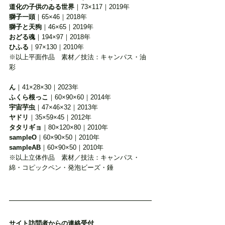
道化の子供のゐる世界
｜73×117｜2019年
獅子一頭
｜65×46｜2018年
獅子と天狗
｜46×65｜2019年
おどる魂
｜194×97｜2018年
ひふる
｜97×130｜2010年
※以上平面作品　素材／技法：キャンパス・油
彩
ん
｜41×28×30｜2023年
ふくら根っこ
｜60×90×60｜2014年
宇宙芋虫
｜47×46×32｜2013年
ヤドリ
｜35×59×45｜2012年
タタリギョ
｜80×120×80｜2010年
sampleO
｜60×90×50｜2010年
sampleAB
｜60×90×50｜2010年
※以上立体作品　素材／技法：キャンパス・
綿・コピックペン・発泡ビーズ・錘
サイト訪問者からの連絡受付