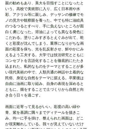
親の勧めもあり、美大を目指すことになったと
いう。高校で美術部に入り、広く日本画や水
彩、アクリル等に親しみ、デッサンの修練でモ
ノの見方や観察眼を養った。中でも特に油絵具
のつるつるとすべり、手に負えないところが面
白く虜になった。溶油によっても異なる発色に
こだわる。塗りこみすぎるとえぐみが出て、乾
くと彩度が沈んでしまう。重厚になりがちな画
面の彩度を保ち、光を乱反射させ、鮮やかにみ
えるよう工夫する。大学では技法研究とともに
コンセプトを言語化することを徹底的にたたき
込まれた。私的なものをテーマとすることが多
い現代美術の中で、人類共通の神話や土着的な
民俗、身近な自然をテーマに据える。卒業後は
自由に油画に取り組み、自身の表現を深めると
ともに、畑をすることで土づくりから自然と向
き合う日々を過ごす。
画面に近寄って見るがいい。彩度の高い緑や
青、紫を基調に隅々までディテールを描きこ
み、均一に手を掛け、整えられた画面は、どこ
か現実離れしている。我々が見えていないだけ