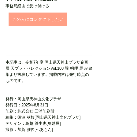
事務局経由で受け付ける
この人にコンタクトしたい
本記事は、令和7年度 岡山県天神山プラザ企画
展 天プラ・セレクションVol.108 巽 明理 展 記録
集より抜粋しています。掲載内容は発行時点の
ものです。
発行：岡山県天神山文化プラザ
発行日：2025年8月31日
印刷：株式会社 三浦印刷所
編集：須波 葵枝[岡山県天神山文化プラザ]
デザイン：鳥越 眞生也[鳥越屋]
撮影：加賀 雅俊[べあもん]