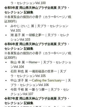
ラ・セレクションVol.100
令和5年度 岡山県天神山プラザ企画展 天プラ・
セレクション 記録集
※各展覧会の個別の小冊子（カラー8ページ／税
込300円）
みやじ けいこ 展｜天プラ・セレクション
Vol.101
潮 嘉子 展 一胡蝶之夢一｜天プラ・セレク
ションVol.103
令和6年度 岡山県天神山プラザ企画展 天プラ・
セレクション 記録集
※各展覧会の個別の小冊子（カラー8ページ／税
込300円）
秋山 幸 展 一Home一｜天プラ・セレクショ
ンVol.104
石田 和也 展 一備前磁器の世界一｜天プ
ラ・セレクションVol.105
中山 冴子 展 一
Calling the Sanctuary
一｜天
プラ・セレクションVol.106
今田 千裕
 展 一
脈うつ層
一｜天プラ・セレ
クションVol.107
令和7年度 岡山県天神山プラザ企画展 天プラ・
セレクション 記録集