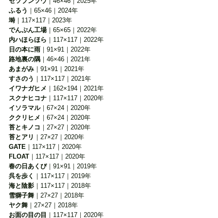
セツブンソウ
｜46×46｜2025年
ふるう
｜65×46｜2024年
塒
｜117×117｜2023年
でんぷん工場
｜65×65｜2022年
内ハほらほら
｜117×117｜2022年
日の本に雨
｜91×91｜2022年
路地裏の隅
｜46×46｜2021年
あまがみ
｜91×91｜2021年
すさのう
｜117×117｜2021年
イワナガヒメ
｜162×194｜2021年
スクナヒコナ
｜117×117｜2020年
イソラマル
｜67×24｜2020年
ククリヒメ
｜67×24｜2020年
苔とキノコ
｜27×27｜2020年
苔とアリ
｜27×27｜2020年
GATE
｜117×117｜2020年
FLOAT
｜117×117｜2020年
春の日あくび
｜91×91｜2019年
呉を歩く
｜117×117｜2019年
海と陰影
｜117×117｜2018年
雪獅子舞
｜27×27｜2018年
ヤク舞
｜27×27｜2018年
お面の目の目
｜117×117｜2020年