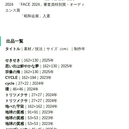
2024　「FACE 2024」審査員特別賞・オーディ
エンス賞
　　　　「昭和会展」入選
出品一覧
タイトル
｜素材／技法｜サイズ（cm）｜制作年
せきせき
｜162×130｜2025年
思い出は鮮やかな夢
｜162×130｜2025年
宗像の海
｜162×130｜2025年
CYCLE
｜162×194｜2023年
cycle
｜27×22｜2024年
環
｜46×46｜2024年
トリツメクサ
｜27×27｜2024年
トリツメクサ
｜27×27｜2024年
地べた宇宙
｜162×162｜2024年
地球の質感
｜91×91｜2023年
地球の質感
｜53×53｜2023年
地球の質感
｜53×53｜2023年