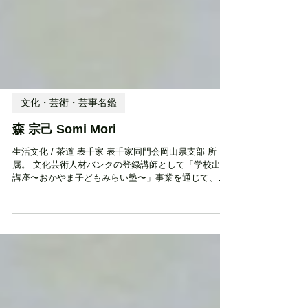
文化・芸術・芸事名鑑
森 宗己 Somi Mori
生活文化 / 茶道 表千家 表千家同門会岡山県支部 所
属。 文化芸術人材バンクの登録講師として「学校出前
講座〜おかやま子どもみらい塾〜」事業を通じて、公
立小中学校等へ派遣され、子どもたちに本物の文化・
芸術体験を提供しています。 活動エリア 県南地域 設
立時期・活動開始時期...