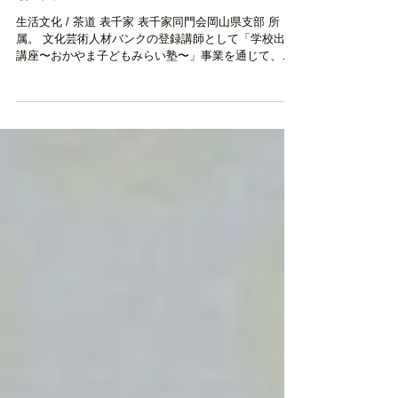
文化・芸術・芸事名鑑
森 宗晃 Soko Mori
生活文化 / 茶道 表千家 表千家同門会岡山県支部 所
属。 文化芸術人材バンクの登録講師として「学校出前
講座〜おかやま子どもみらい塾〜」事業を通じて、公
立小中学校等へ派遣され、子どもたちに本物の文化・
芸術体験を提供しています。 活動エリア 県内全域（応
相談）...