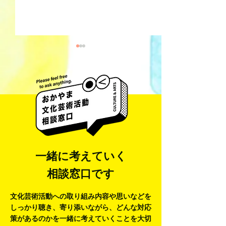
井藤 侃山 Kanza
梅田彩香 Ayaka Umeda
一緒に考えていく
相談窓口です
文化芸術活動への取り組み内容や思いなどを
しっかり聴き、寄り添いながら、
どんな対応
策があるのかを一緒に考えていくことを大切