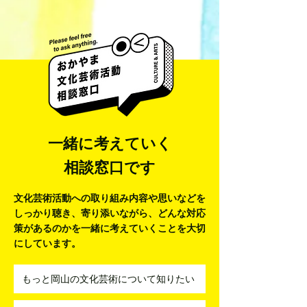
井藤 侃山 Kanza
梅田彩香 Ayaka Umeda
一緒に考えていく
相談窓口です
文化芸術活動への取り組み内容や思いなどを
しっかり聴き、寄り添いながら、
どんな対応
策があるのかを一緒に考えていくことを大切
にしています。
もっと岡山の文化芸術について知りたい