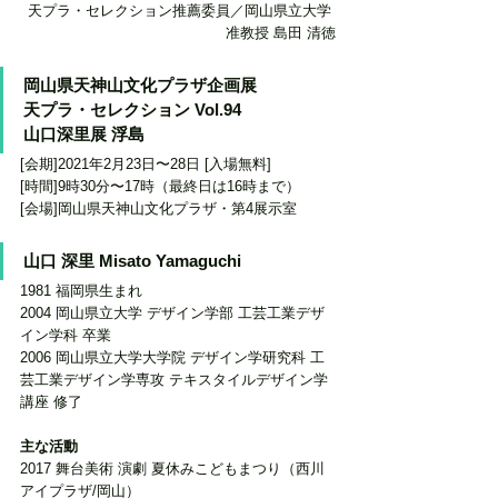
天プラ・セレクション推薦委員／岡山県立大学 
准教授 島田 清徳
岡山県天神山文化プラザ企画展 
天プラ・セレクション Vol.94
山口深里展 浮島
[会期]2021年2月23日〜28日 [入場無料] 
[時間]9時30分〜17時（最終日は16時まで）
[会場]岡山県天神山文化プラザ・第4展示室
山口 深里 Misato Yamaguchi
1981 福岡県生まれ
2004 岡山県立大学 デザイン学部 工芸工業デザ
イン学科 卒業
2006 岡山県立大学大学院 デザイン学研究科 工
芸工業デザイン学専攻 テキスタイルデザイン学
講座 修了
主な活動
2017
舞台美術 演劇 夏休みこどもまつり（西川
アイプラザ/岡山）