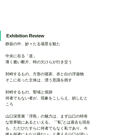
Exhibition Review 
静寂の中、妙々たる場景を観た
中央に在る「道」
薄く脆い断片、時の欠けらが行き交う
対峙するもの、方形の寝床、赤と白の浮遊物
そこに在った主体は、漂う意識を残す
対峙するもの、聖域と痕跡
何者でもない者が、現象をこしらえ、娯しむと
ころ
山口深里展「浮島」の魅力は、まず山口の特有
な世界観にあるといえる。「“私”とは過去も現在
も、ただひたすらに何者でもなく私であり、今
後も何者にもなり得ない」と考える山口が追い