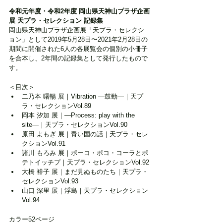
令和元年度・令和2年度 岡山県天神山プラザ企画
展 天プラ・セレクション 記録集
岡山県天神山プラザ企画展「天プラ・セレクシ
ョン」として2019年5月28日〜2021年2月28日の
期間に開催された6人の各展覧会の個別の小冊子
を合本し、2年間の記録集として発行したもので
す。
＜目次＞
二乃本 曙暢 展｜Vibration ―鼓動―｜天プ
ラ・セレクションVol.89
岡本 汐加 展｜―Process: play with the 
site―｜天プラ・セレクションVol.90
原田 よもぎ 展｜青い国の話｜天プラ・セレ
クションVol.91
諸川 もろみ 展｜ポーコ・ポコ・コーラとポ
テトイッチプ｜天プラ・セレクションVol.92
大橋 裕子 展｜まだ見ぬものたち｜天プラ・
セレクションVol.93　
山口 深里 展｜浮島｜天プラ・セレクション
Vol.94
カラー52ページ