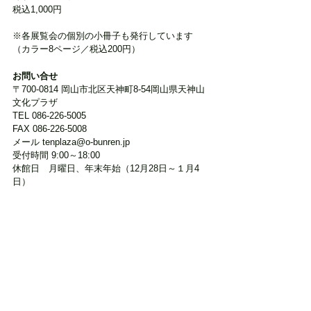
税込1,000円
※各展覧会の個別の小冊子も発行しています
（カラー8ページ／税込200円）
お問い合せ
〒700-0814 岡山市北区天神町8-54岡山県天神山
文化プラザ
TEL 086-226-5005
FAX 086-226-5008
メール tenplaza@o-bunren.jp
受付時間 9:00～18:00
休館日　月曜日、年末年始（12月28日～１月4
日）
「天プラ・セレクション」シリーズは、岡山県
ゆかりの作家を選抜し個展形式で紹介する、天
神山文化プラザの企画展シリーズです。 開催作
家の選考は、推薦と公募の2部門から行います。
タグ：
#工芸
#I氏賞
#テキスタイル
#ミシンワーク
#綿糸
#綿布
#ニードルワーク