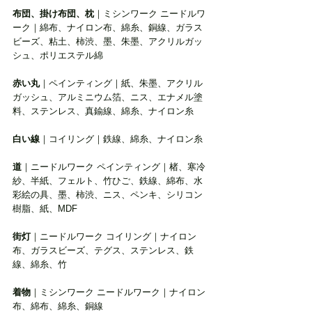
布団、掛け布団、枕
｜ミシンワーク ニードルワ
ーク｜綿布、ナイロン布、綿糸、銅線、ガラス
ビーズ、粘土、柿渋、墨、朱墨、アクリルガッ
シュ、ポリエステル綿
赤い丸
｜ペインティング｜紙、朱墨、アクリル
ガッシュ、アルミニウム箔、ニス、エナメル塗
料、ステンレス、真鍮線、綿糸、ナイロン糸
白い線
｜コイリング｜鉄線、綿糸、ナイロン糸
道
｜ニードルワーク ペインティング｜楮、寒冷
紗、半紙、フェルト、竹ひご、鉄線、綿布、水
彩絵の具、墨、柿渋、ニス、ペンキ、シリコン
樹脂、紙、MDF
街灯
｜ニードルワーク コイリング｜ナイロン
布、ガラスビーズ、テグス、ステンレス、鉄
線、綿糸、竹
着物
｜ミシンワーク ニードルワーク｜ナイロン
布、綿布、綿糸、銅線