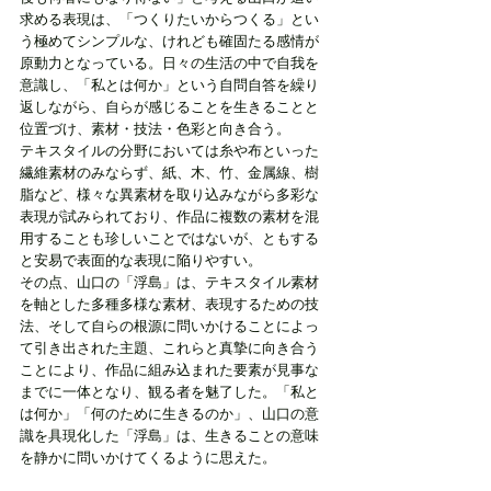
求める表現は、「つくりたいからつくる」とい
う極めてシンプルな、けれども確固たる感情が
原動力となっている。日々の生活の中で自我を
意識し、「私とは何か」という自問自答を繰り
返しながら、自らが感じることを生きることと
位置づけ、素材・技法・色彩と向き合う。
テキスタイルの分野においては糸や布といった
繊維素材のみならず、紙、木、竹、金属線、樹
脂など、様々な異素材を取り込みながら多彩な
表現が試みられており、作品に複数の素材を混
用することも珍しいことではないが、ともする
と安易で表面的な表現に陥りやすい。
その点、山口の「浮島」は、テキスタイル素材
を軸とした多種多様な素材、表現するための技
法、そして自らの根源に問いかけることによっ
て引き出された主題、これらと真摯に向き合う
ことにより、作品に組み込まれた要素が見事な
までに一体となり、観る者を魅了した。「私と
は何か」「何のために生きるのか」、山口の意
識を具現化した「浮島」は、生きることの意味
を静かに問いかけてくるように思えた。