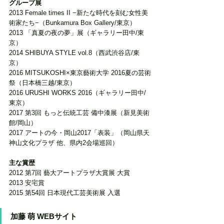
グループ展
2013 Female times II −新たな時代を刻む女性美
術家たち−（Bunkamura Box Gallery/東京）
2013 「真夏の夜の夢」展（ギャラリー田中/東
京）
2014 SHIBUYA STYLE vol.8（西武渋谷店/東
京）
2016 MITSUKOSHI×東京藝術大学 2016夏の芸術
祭（日本橋三越/東京）
2016 URUSHI WORKS 2016（ギャラリー田中/
東京）
2017 第3回 もっと伝統工芸 備中漆展（新見美術
館/岡山）
2017 アートの今・岡山2017「表装」（岡山県天
神山文化プラザ 他、県内2会場巡回）
主な賞歴
2012 第7回 藝大アートプラザ大賞展 大賞
2013 安宅賞
2015 第54回 日本現代工芸美術展 入選
加藤 萌 WEBサイト