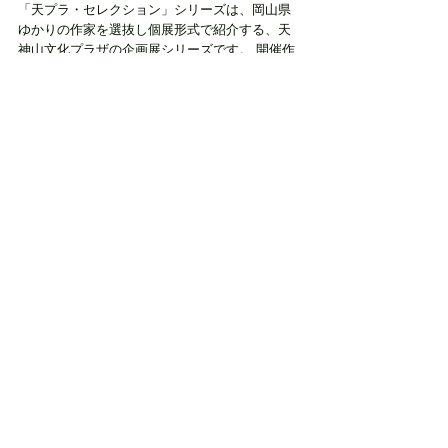
「天プラ・セレクション」シリーズは、岡山県
ゆかりの作家を選抜し個展形式で紹介する、天
神山文化プラザの企画展シリーズです。 開催作
家の選考は、推薦と公募の2部門から行います。
タグ：
#工芸
#漆芸
#漆
#生き物
#黒
#乾漆
クリエーション再遊記
すべて表示
最新記事