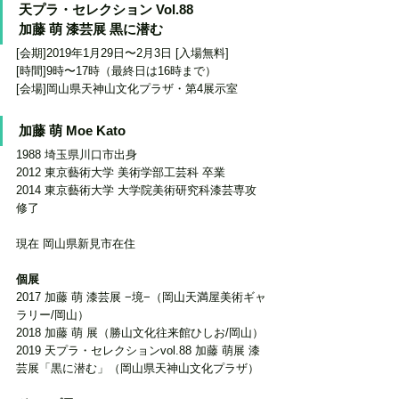
天プラ・セレクション Vol.88
加藤 萌 漆芸展 黒に潜む
[会期]2019年1月29日〜2月3日 [入場無料] 
[時間]9時〜17時（最終日は16時まで）
[会場]岡山県天神山文化プラザ・第4展示室 
加藤 萌 Moe Kato
1988 埼玉県川口市出身
2012 東京藝術大学 美術学部工芸科 卒業
2014 東京藝術大学 大学院美術研究科漆芸専攻 
修了
現在 岡山県新見市在住
個展
2017 加藤 萌 漆芸展 −境−（岡山天満屋美術ギャ
ラリー/岡山）
2018 加藤 萌 展（勝山文化往来館ひしお/岡山）
2019 天プラ・セレクションvol.88 加藤 萌展 漆
芸展「黒に潜む」（岡山県天神山文化プラザ）