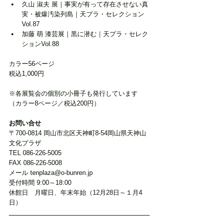
久山 淑夫 展｜事実が有って存在させない真
実・被爆汚染列島｜天プラ・セレクション
Vol.87
加藤 萌 漆芸展｜黒に潜む｜天プラ・セレク
ションVol.88
カラー56ページ
税込1,000円
※各展覧会の個別の小冊子も発行しています
（カラー8ページ／税込200円）
お問い合せ
〒700-0814 岡山市北区天神町8-54岡山県天神山
文化プラザ
TEL 086-226-5005
FAX 086-226-5008
メール tenplaza@o-bunren.jp
受付時間 9:00～18:00
休館日　月曜日、年末年始（12月28日～１月4
日）