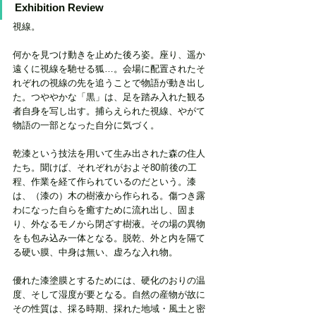
Exhibition Review 
視線。
何かを見つけ動きを止めた後ろ姿。座り、遥か
遠くに視線を馳せる狐…。会場に配置されたそ
れぞれの視線の先を追うことで物語が動き出し
た。つややかな「黒」は、足を踏み入れた観る
者自身を写し出す。捕らえられた視線、やがて
物語の一部となった自分に気づく。
乾漆という技法を用いて生み出された森の住人
たち。聞けば、それぞれがおよそ80前後の工
程、作業を経て作られているのだという。漆
は、（漆の）木の樹液から作られる。傷つき露
わになった自らを癒すために流れ出し、固ま
り、外なるモノから閉ざす樹液。その場の異物
をも包み込み一体となる。脱乾、外と内を隔て
る硬い膜、中身は無い、虚ろな入れ物。
優れた漆塗膜とするためには、硬化のおりの温
度、そして湿度が要となる。自然の産物が故に
その性質は、採る時期、採れた地域・風土と密