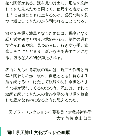
接な関係がある。漆を見つけ出し、用法を洗練
してきた先人たちと同じく、使用する者がどの
ように自然とともに生きるのか、必要な時を見
つけ過ごしてきたのかを問われることになる。
漆が文字通り漆黒となるためには、幾度となく
繰り返す研ぎと摺りが求められる。制作の過程
で注がれる視線、見つめる目、行き交う手。意
念はそこにとどまり、新たな姿を表すことにな
る。虚ろな入れ物が満たされる。
表面に見られる表現の違いは、現在の作者と自
然の関わりの形、現れ。自然とともに暮らす生
活を続ける中、はたして視線の先に今後どのよ
うな姿が現れてくるのだろう。私には、それは
連綿と続いてきた人の営みや季の有り様を包含
した豊かなものになるように思えるのだ。
天プラ・セレクション推薦委員／倉敷芸術科学
大学 教授 森山 知己
岡山県天神山文化プラザ企画展 