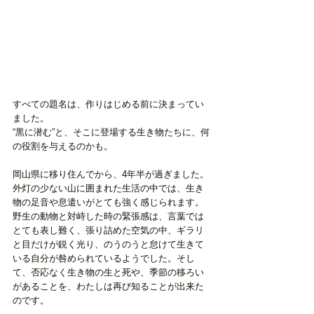
すべての題名は、作りはじめる前に決まってい
ました。
“黒に潜む”と、そこに登場する生き物たちに、何
の役割を与えるのかも。
岡山県に移り住んでから、4年半が過ぎました。
外灯の少ない山に囲まれた生活の中では、生き
物の足音や息遣いがとても強く感じられます。
野生の動物と対峙した時の緊張感は、言葉では
とても表し難く、張り詰めた空気の中、ギラリ
と目だけが鋭く光り、のうのうと怠けて生きて
いる自分が咎められているようでした。そし
て、否応なく生き物の生と死や、季節の移ろい
があることを、わたしは再び知ることが出来た
のです。