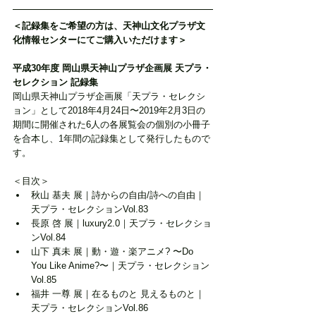
＜記録集をご希望の方は、天神山文化プラザ文
化情報センターにてご購入いただけます＞
平成30年度 岡山県天神山プラザ企画展 天プラ・
セレクション 記録集
岡山県天神山プラザ企画展「天プラ・セレクシ
ョン」として2018年4月24日〜2019年2月3日の
期間に開催された6人の各展覧会の個別の小冊子
を合本し、1年間の記録集として発行したもので
す。
＜目次＞
秋山 基夫 展｜詩からの自由/詩への自由｜
天プラ・セレクションVol.83
長原 啓 展｜luxury2.0｜天プラ・セレクショ
ンVol.84
山下 真未 展｜動・遊・楽アニメ? 〜Do 
You Like Anime?〜｜天プラ・セレクション
Vol.85
福井 一尊 展｜在るものと 見えるものと｜
天プラ・セレクションVol.86