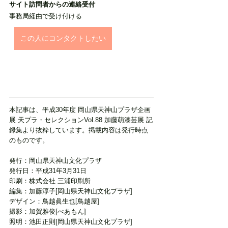
サイト訪問者からの連絡受付
事務局経由で受け付ける
この人にコンタクトしたい
本記事は、平成30年度 岡山県天神山プラザ企画
展 天プラ・セレクションVol.88 加藤萌漆芸展 記
録集より抜粋しています。掲載内容は発行時点
のものです。
発行：岡山県天神山文化プラザ
発行日：平成31年3月31日
印刷：株式会社 三浦印刷所
編集：加藤淳子[岡山県天神山文化プラザ]
デザイン：鳥越眞生也[鳥越屋]
撮影：加賀雅俊[べあもん]
照明：池田正則[岡山県天神山文化プラザ]