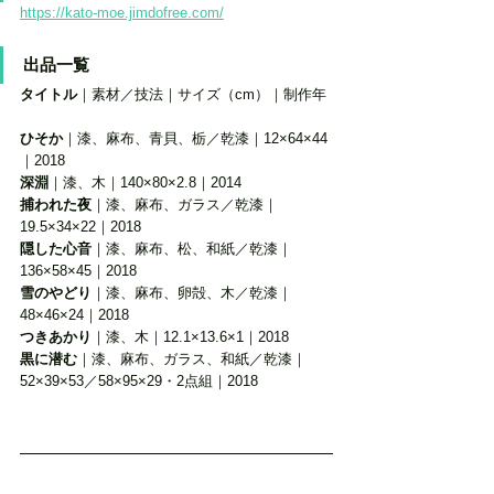
https://kato-moe.jimdofree.com/
出品一覧 
タイトル
｜素材／技法｜サイズ（cm）｜制作年
ひそか
｜漆、麻布、青貝、栃／乾漆｜12×64×44
｜2018
深淵
｜漆、木｜140×80×2.8｜2014
捕われた夜
｜漆、麻布、ガラス／乾漆｜
19.5×34×22｜2018
隠した心音
｜漆、麻布、松、和紙／乾漆｜
136×58×45｜2018
雪のやどり
｜漆、麻布、卵殻、木／乾漆｜
48×46×24｜2018
つきあかり
｜漆、木｜12.1×13.6×1｜2018
黒に潜む
｜漆、麻布、ガラス、和紙／乾漆｜
52×39×53／58×95×29・2点組｜2018