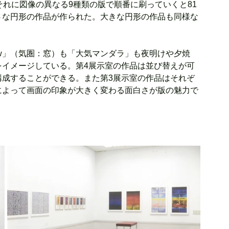
それに図像の異なる9種類の版で順番に刷っていくと81
さな円形の作品が作られた。大きな円形の作品も同様な
ndow」（気圏：窓）も「大気マンダラ」も夜明けや夕焼
をイメージしている。第4展示室の作品は並び替えが可
構成することができる。また第3展示室の作品はそれぞ
によって画面の印象が大きく変わる面白さが版の魅力で