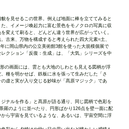
相貌を見せるこの世界。例えば地面に棒を立ててみると
きた、イメージ喚起力に富む景色をモノクロの写真に収
色を変えて刷ると、どんどん違う世界が広がっていく。
法。古来、万物を構成すると考えられた四大元素=土、
8年に岡山県内の公立美術館3館を使った大規模個展で
セレクション「反復：生成」は、「大気」シリーズを中
た円形の画面には、雲とも大地のしわとも見える図柄が浮
だ。種を明かせば、鉄板に水を張って生みだした「さ
その虚と実が入り交じる妙味が「髙原マジック」であ
リジナルを作る」と髙原が語る通り、同じ図柄で色彩を
荼羅のように並べたり、円形ばかり126点を壁一面に配
中から宇宙を見ているような、あるいは、宇宙空間に浮