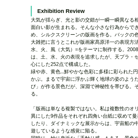
Exhibition Review 
大気が揺らぎ、光と影の交錯が一瞬一瞬異なる
面白い影が生まれる。そんな小さな行為からで
め、シルクスクリーンの版画を作る。バックの
大雑把に言うとこれが版画家髙原洋一の表現方
水、火、風（大気）=をテーマに制作する。200
は、土、水、火の表現を追求したが、天プラ・
心にした252点で構成した。
緑や赤、黄色...鮮やかな色彩に多様に彩られ
かぶ。まるで宇宙に浮かぶ輝く地球の姿のよう
び」が作る景色だが、深淵で神秘性を帯びる。
る。
「版画は単なる複製ではない。私は複数性のオ
異にした9作品をそれぞれ四角い台紙に収めて曼
したり、ダイナミックな展示からは、宇宙船の
遊しているような感覚に陥る。