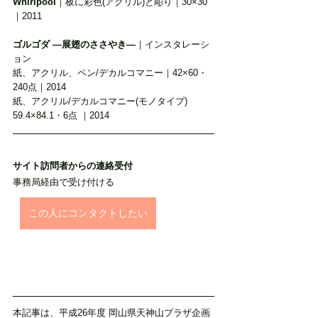
Whirlpool
｜板に彩色(アクリル)と彫り｜30×30
｜2011 
ゴルゴダ ―展翅のささやき―
｜インスタレーシ
ョン
紙、アクリル、ペン/デカルコマニー｜42×60・
240点｜2014
紙、アクリル/デカルコマニー(モノタイプ) 
59.4×84.1・6点 ｜2014
サイト訪問者からの連絡受付
事務局経由で受け付ける
この人にコンタクトしたい
本記事は、平成26年度 岡山県天神山プラザ企画