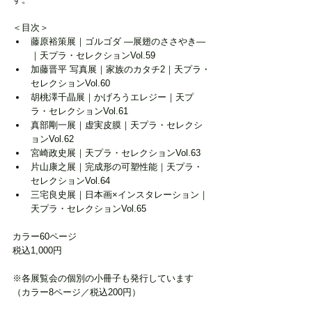
＜目次＞
藤原裕策展｜ゴルゴダ ―展翅のささやき―
｜天プラ・セレクションVol.59
加藤晋平 写真展｜家族のカタチ2｜天プラ・
セレクションVol.60
胡桃澤千晶展｜かげろうエレジー｜天プ
ラ・セレクションVol.61
真部剛一展｜虚実皮膜｜天プラ・セレクシ
ョンVol.62
宮崎政史展｜天プラ・セレクションVol.63
片山康之展｜完成形の可塑性能｜天プラ・
セレクションVol.64
三宅良史展｜日本画×インスタレーション｜
天プラ・セレクションVol.65
カラー60ページ
税込1,000円
※各展覧会の個別の小冊子も発行しています
（カラー8ページ／税込200円）