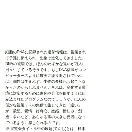
細胞のDNAに記録された遺伝情報は、複製され
て子孫に伝えられ、生物は進化してきました。
DNAの複製では、ほんのわずかな違いが万人に
日々生じているそうです。もしDNA複製がコン
ピューターのように確実に繰り返されていれ
ば、個性は生まれず、生物の多様化も起こらな
かったのかもしれません。それは、変化する環
境に対応するために進化や分化を促すように組
み込まれたプログラムなのでしょうか。ほんの
僅かな複製ミスの集積で生じてきた「違い」
が、欲望、愛情、好奇心、嫉妬、憎しみ、創
造、争いなど、あらゆる事の大きな要因になっ
ているように感じられるのです。
※ 展覧会タイトル中の展翅(てんし)とは、標本