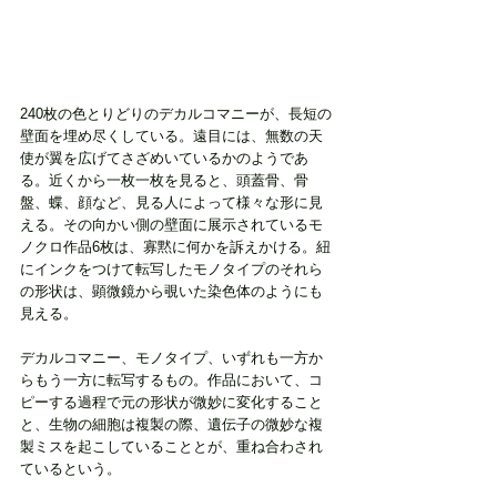
240枚の色とりどりのデカルコマニーが、長短の
壁面を埋め尽くしている。遠目には、無数の天
使が翼を広げてさざめいているかのようであ
る。近くから一枚一枚を見ると、頭蓋骨、骨
盤、蝶、顔など、見る人によって様々な形に見
える。その向かい側の壁面に展示されているモ
ノクロ作品6枚は、寡黙に何かを訴えかける。紐
にインクをつけて転写したモノタイプのそれら
の形状は、顕微鏡から覗いた染色体のようにも
見える。
デカルコマニー、モノタイプ、いずれも一方か
らもう一方に転写するもの。作品において、コ
ピーする過程で元の形状が微妙に変化すること
と、生物の細胞は複製の際、遺伝子の微妙な複
製ミスを起こしていることとが、重ね合わされ
ているという。