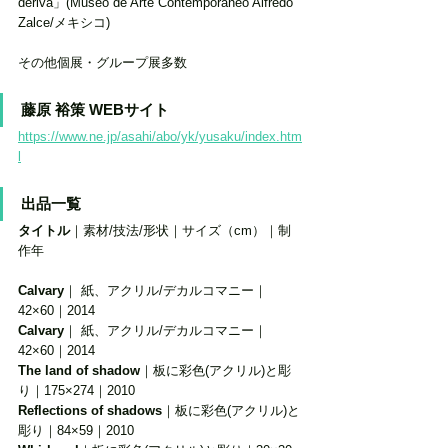
deriva」(Museo de Arte Contemporaneo Alfredo 
Zalce/メキシコ) 
その他個展・グループ展多数
藤原 裕策 WEBサイト
https://www.ne.jp/asahi/abo/yk/yusaku/index.htm
l
出品一覧 
タイトル
｜素材/技法/形状｜サイズ（cm）｜制
作年
Calvary
｜ 紙、アクリル/デカルコマニー｜
42×60｜2014
Calvary
｜ 紙、アクリル/デカルコマニー｜
42×60｜2014
The land of shadow
｜板に彩色(アクリル)と彫
り｜175×274｜2010 
Reflections of shadows
｜板に彩色(アクリル)と
彫り｜84×59｜2010 