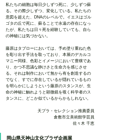
私たちの細胞は毎日少しずつ死に、少しずつ蘇
る。その際少しずつ、変化している。私たちの
意図を超えた、DNAのレベルで。イエスはゴル
ゴタの丘で死に、蘇ることで永遠の存在になっ
たが、私たちは日々死を経験していても、自ら
の神秘には気づかない。
藤原はタブローにおいては、予め塗り重ねた色
を彫り出す手法を取っており、本展のデカルコ
マニー同様、色彩とイメージにおいて豊穣であ
り、かつ不思議な静けさと生命力を感じさせ
る。それは制作において無から有を創造するの
でなく、すでに存在しているが隠れているもの
を明らかにしようという藤原のスタンスが、生
命の神秘に触れようと顕微鏡を覗く科学者のス
タンスに、どこか似ているからかもしれない。
天プラ・セレクション推薦委員
倉敷市立美術館学芸員
佐々木 千恵
岡山県天神山文化プラザ企画展