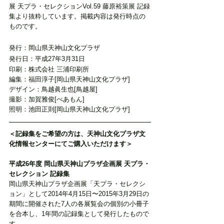
展 天プラ・セレクションVol.59 藤原裕策展 記録
集より抜粋しています。掲載内容は発行時点の
ものです。
発行：岡山県天神山文化プラザ
発行日：平成27年3月31日
印刷：株式会社 三浦印刷所
編集：福田淳子[岡山県天神山文化プラザ]
デザイン：鳥越眞生也[鳥越屋]
撮影：加賀雅俊[べあもん]
照明：池田正則[岡山県天神山文化プラザ]
＜記録集をご希望の方は、天神山文化プラザ文
化情報センターにてご購入いただけます＞
平成26年度 岡山県天神山プラザ企画展 天プラ・
セレクション 記録集
岡山県天神山プラザ企画展「天プラ・セレクシ
ョン」として2014年4月15日〜2015年3月29日の
期間に開催された7人の各展覧会の個別の小冊子
を合本し、1年間の記録集として発行したもので
す。