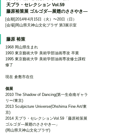
天プラ・セレクション Vol.59
藤原裕策展 ゴルゴダ―展翅のささやき―
[会期]2014年4月15日（火）〜20日（日）
[会場]岡山県天神山文化プラザ 第3展示室
藤原 裕策 
1968 岡山県生まれ
1993 東京藝術大学 美術学部油画専攻 卒業
1995 東京藝術大学 美術学部油画専攻修士課程 
修了
現在 倉敷市在住
個展
2010 The Shadow of Dancing(第一生命南ギャラ
リー/東京) 
2013 Sculpicture Universe(Ohshima Fine Art/東
京)
2014 天プラ・セレクションVol.59「藤原裕策展 
ゴルゴダ―展翅のささやき―」
(岡山県天神山文化プラザ)