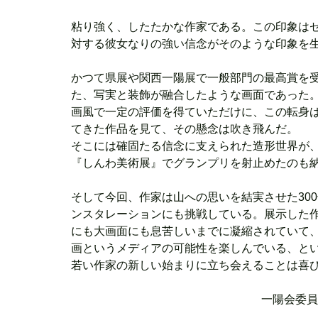
粘り強く、したたかな作家である。この印象はゼ
対する彼女なりの強い信念がそのような印象を
かつて県展や関西一陽展で一般部門の最高賞を
た、写実と装飾が融合したような画面であった
画風で一定の評価を得ていただけに、この転身
てきた作品を見て、その懸念は吹き飛んだ。
そこには確固たる信念に支えられた造形世界が
『しんわ美術展』でグランプリを射止めたのも納
そして今回、作家は山への思いを結実させた30
ンスタレーションにも挑戦している。展示した
にも大画面にも息苦しいまでに凝縮されていて
画というメディアの可能性を楽しんでいる、と
若い作家の新しい始まりに立ち会えることは喜
一陽会委員