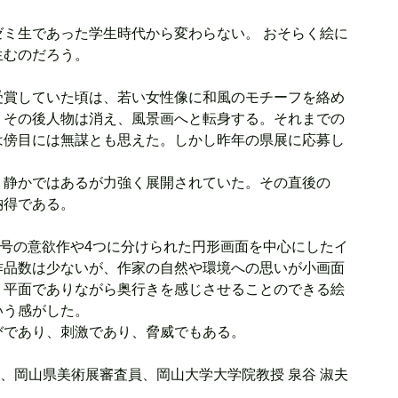
ミ生であった学生時代から変わらない。 おそらく絵に
生むのだろう。
受賞していた頃は、若い女性像に和風のモチーフを絡め
。その後人物は消え、風景画へと転身する。それまでの
は傍目には無謀とも思えた。しかし昨年の県展に応募し
、静かではあるが力強く展開されていた。その直後の
得である。 
0号の意欲作や4つに分けられた円形画面を中心にしたイ
作品数は少ないが、作家の自然や環境への思いが小画面
、平面でありながら奥行きを感じさせることのできる絵
いう感がした。
びであり、刺激であり、脅威でもある。
、岡山県美術展審査員、岡山大学大学院教授 泉谷 淑夫