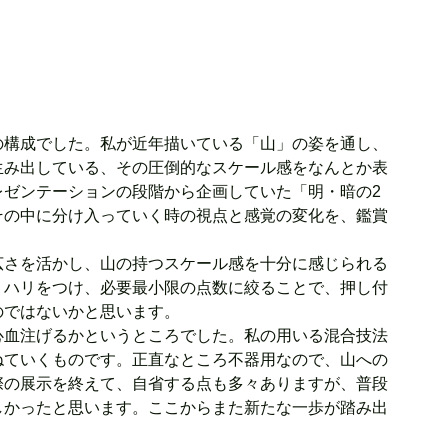
の構成でした。私が近年描いている「山」の姿を通し、
生み出している、その圧倒的なスケール感をなんとか表
レゼンテーションの段階から企画していた「明・暗の2
その中に分け入っていく時の視点と感覚の変化を、鑑賞
広さを活かし、山の持つスケール感を十分に感じられる
リハリをつけ、必要最小限の点数に絞ることで、押し付
のではないかと思います。
心血注げるかというところでした。私の用いる混合技法
ねていくものです。正直なところ不器用なので、山への
際の展示を終えて、自省する点も多々ありますが、普段
しかったと思います。ここからまた新たな一歩が踏み出