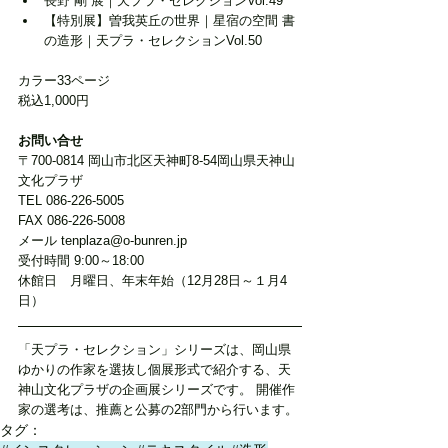
長野 剛 展｜天プラ・セレクションVol.49
【特別展】曽我英丘の世界｜星宿の空間 書
の造形｜天プラ・セレクションVol.50
カラー33ページ
税込1,000円
お問い合せ
〒700-0814 岡山市北区天神町8-54岡山県天神山
文化プラザ
TEL 086-226-5005
FAX 086-226-5008
メール tenplaza@o-bunren.jp
受付時間 9:00～18:00
休館日　月曜日、年末年始（12月28日～１月4
日）
「天プラ・セレクション」シリーズは、岡山県
ゆかりの作家を選抜し個展形式で紹介する、天
神山文化プラザの企画展シリーズです。 開催作
家の選考は、推薦と公募の2部門から行います。
タグ：