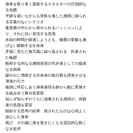
身体を取り巻く蒸散するエネルギーの圧倒的な
る包囲 
平静を装いながらも常軌を逸した感情に操られ
る言葉のないシナリオ
曼荼羅の中心から発せられるパッションによ
り、それに抗い逆流する意識
永劫の時間が経過しようとも、微塵の変貌も遂
げない脈動する生命体
矛盾に充ちた無尽蔵に繰り返される、約束され
た輪廻
飽和する内なる感情表現の代弁者としての媒体
なる肉体
緩やかに増殖する生命体の核分裂を誘発させる
渾身の引力
複雑に呼応しあう身体表現を静から動に変換す
る絡み合う舞台装置群
知らず知らずのうちに涵養される感情が、傍観
者の意識を変容
錯綜する思考の結果、残されたものは心地よく
放心した身体
再び、その場に身を置きたくなる逆説的な飽く
なき欲求