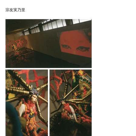
宗友実乃里