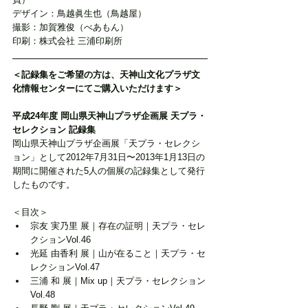
デザイン：鳥越眞生也（鳥越屋）
撮影：加賀雅俊（べあもん）
印刷：株式会社 三浦印刷所
＜記録集をご希望の方は、天神山文化プラザ文
化情報センターにてご購入いただけます＞
平成24年度 岡山県天神山プラザ企画展 天プラ・
セレクション 記録集
岡山県天神山プラザ企画展「天プラ・セレクシ
ョン」として2012年7月31日〜2013年1月13日の
期間に開催された5人の個展の記録集として発行
したものです。
＜目次＞
宗友 実乃里 展｜存在の証明｜天プラ・セレ
クションVol.46
光延 由香利 展｜山が在ること｜天プラ・セ
レクションVol.47
三浦 和 展｜Mix up｜天プラ・セレクション
Vol.48