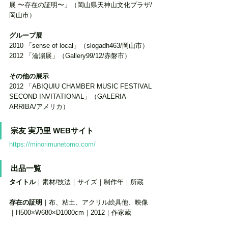
展 〜存在の証明〜」（岡山県天神山文化プラザ/
岡山市） 
グループ展
2010 「sense of local」（slogadh463/岡山市）
2012 「淪溺展」（Gallery99/12/赤磐市） 
その他の展示
2012 「ABIQUIU CHAMBER MUSIC FESTIVAL 
SECOND INVITATIONAL」（GALERIA 
ARRIBA/アメリカ）
宗友 実乃里 WEBサイト
https://minorimunetomo.com/
出品一覧 
タイトル
｜素材/技法｜サイズ｜制作年｜所蔵
存在の証明
｜布、粘土、アクリル絵具他、映像
｜H500×W680×D1000cm｜2012｜作家蔵