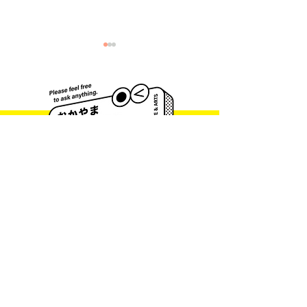
今田 千裕 展 一脈うつ層
中山 冴子 展 一Ca
一｜天プラ・セレクショ
the Sanctuar
ンVol.107
ラ・セレクションV
一緒に考えていく
相談窓口です
文化芸術活動への取り組み内容や思いなどを
しっかり聴き、寄り添いながら、
どんな対応
策があるのかを一緒に考えていくことを大切
にしています。