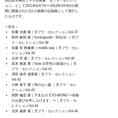
岡山県天神山プラザ企画展「天プラ・セレクシ
ョン」として2011年6月7日〜2012年3月4日の期
間に開催された9人の個展の記録集として発行し
たものです。
＜目次＞
役重 佳廣 展｜天プラ・セレクションVol.37
島村 敏明 展｜Kontrapunkt ~対位法~｜天プ
ラ・セレクションVol.38
佐藤 安 映像展｜middle way｜天プラ・セレ
クションVol.39
石井 司 展｜天プラ・セレクションVol.40
高本 敦基 展｜Note:日常性の現場から｜天
プラ・セレクションVol.41
澤田 虚舟 遺墨展｜天プラ・セレクション
Vol.42
小林 泰子 展｜時のない森 ｜天プラ・セレ
クションVol.43
関野 倫宏 展｜干支もの ETO-MONO 〜初春
のお喜びを申し上げます。〜｜天プラ・セ
レクションVol.44
光井 威善 展｜天プラ・セレクションVol.45