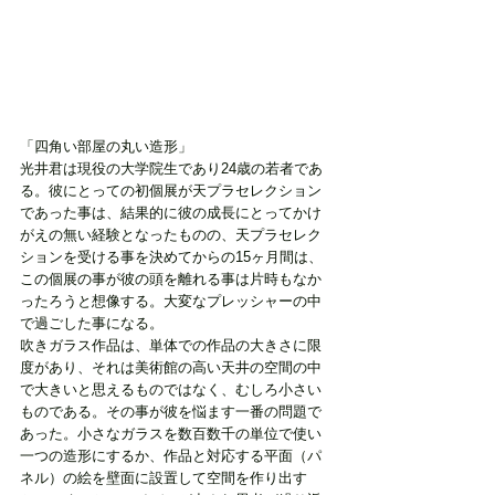
「四角い部屋の丸い造形」
光井君は現役の大学院生であり24歳の若者であ
る。彼にとっての初個展が天プラセレクション
であった事は、結果的に彼の成長にとってかけ
がえの無い経験となったものの、天プラセレク
ションを受ける事を決めてからの15ヶ月間は、
この個展の事が彼の頭を離れる事は片時もなか
ったろうと想像する。大変なプレッシャーの中
で過ごした事になる。
吹きガラス作品は、単体での作品の大きさに限
度があり、それは美術館の高い天井の空間の中
で大きいと思えるものではなく、むしろ小さい
ものである。その事が彼を悩ます一番の問題で
あった。小さなガラスを数百数千の単位で使い
一つの造形にするか、作品と対応する平面（パ
ネル）の絵を壁面に設置して空間を作り出す