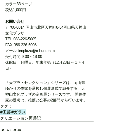
カラー33ページ
税込1,000円
お問い合せ
〒700-0814 岡山市北区天神町8-54岡山県天神山
文化プラザ
TEL 086-226-5005
FAX 086-226-5008
メール tenplaza@o-bunren.jp
受付時間 9:00～18:00
休館日　月曜日、年末年始（12月28日～１月4
日）
「天プラ・セレクション」シリーズは、岡山県
ゆかりの作家を選抜し個展形式で紹介する、天
神山文化プラザの企画展シリーズです。 開催作
家の選考は、推薦と公募の2部門から行います。
タグ：
#工芸
#ガラス
クリエーション再遊記