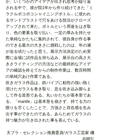
か、いくつかのアイデアが出され思考が繰り返
される中で、彼が院1年から作り続けてきた「ミ
ラクルボコボコシャイニングボトル」に使われ
るサンドブラストで穴をあける技法がクローズ
アップされて来た。ボトルという用途をはぎ取
り、色の要素を取り払い、一定の厚みを持たせ
た単純なかたちに集約されて、彼自身が作る事
のできる最大の大きさに挑戦したのは、年の瀬
が迫る頃だったと思う。展示方法決定のため実
際に会場に試作品を持ち込み、展示台の高さ大
きさライティングの方法などの最終的なアイデ
アの確認を終えてからの制作作業は、数百時間
の単純穴あけ作業である。
吹きガラス作品は、鉄パイプに粘性の強い熱く
溶けたガラスを巻き取り、息を吹き込み膨らま
して作る造形である。丸いかたちが基本形であ
る。「mantle」は基本形を崩さず、持てる力の
限りを尽くしたことで、力強さと存在感を生み
出す事ができたのである。あらためてガラスの
持つ魅力が引き出された事を喜んでいる。
天プラ・セレクション推薦委員/ガラス工芸家 磯
谷晴弘