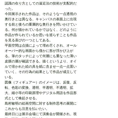
認識の在り方としての遠近法の技術が支配的だ
った。
今回展示された作品は、そのような一点透視の
奥行きとは異なる、キャンバスの表面上に出現
する前と後ろの重層的な奥行きを問いかけてい
る。何が描かれているかではなく、どのように
作品が作られているか思いを巡らすことも作品
を見る喜びの一つとしてある。
平面空間は点描によって埋め尽くされ、オール
オーバー的な画面から僅かに形が浮かび上が
る。筆のタッチによって何層にも重なった薄い
皮膜の層が確認できる。描くというより、オイ
ルで溶かれた絵の具を紙に含ませ一点一点置い
ていく、その行為の結果として作品が成立して
いる。
図像（フィギュアー）のイメージは、反復、反
転、色彩の変換、透明、半透明、不透明、拡
大、縮小等の印刷原理やデジタル用語を作品形
式として喚起させる。
島村敏明の絵画空間に対する制作思考の展開に
これからも注意を払いたい。
最終日には展示会場にて演奏会が開催され、視