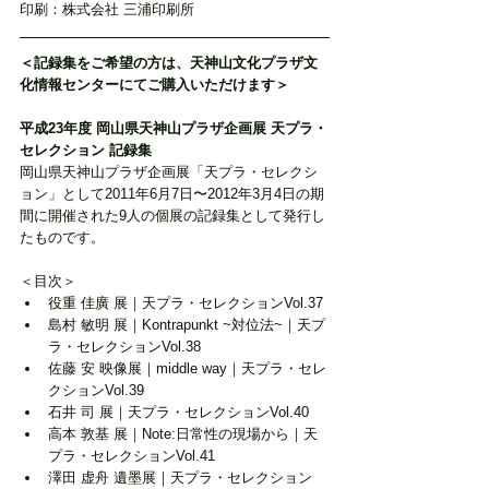
印刷：株式会社 三浦印刷所
＜記録集をご希望の方は、天神山文化プラザ文
化情報センターにてご購入いただけます＞
平成23年度 岡山県天神山プラザ企画展 天プラ・
セレクション 記録集
岡山県天神山プラザ企画展「天プラ・セレクシ
ョン」として2011年6月7日〜2012年3月4日の期
間に開催された9人の個展の記録集として発行し
たものです。
＜目次＞
役重 佳廣 展｜天プラ・セレクションVol.37
島村 敏明 展｜Kontrapunkt ~対位法~｜天プ
ラ・セレクションVol.38
佐藤 安 映像展｜middle way｜天プラ・セレ
クションVol.39
石井 司 展｜天プラ・セレクションVol.40
高本 敦基 展｜Note:日常性の現場から｜天
プラ・セレクションVol.41
澤田 虚舟 遺墨展｜天プラ・セレクション