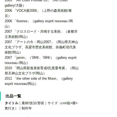
2005 「Art Court Frontier 05」（Art Court 
gallery/大阪） 
2006 「VOCA展2006」（上野の森美術館/東
京） 
2006 「6sense」（gallery esprit nouveau /岡
山） 
2007 「クロスロード・共鳴する美術」（倉敷市
立美術館/岡山） 
2007 「アートの今・岡山2007」（岡山県天神山
文化プラザ、高梁市歴史美術館、奈義町現代美
術館/岡山） 
2007 「jamin」（’08年、’09年）（gallery esprit 
nouveau /岡山）
2010 「岡山県新進美術育成I氏賞選考展」（岡山
県天神山文化プラザ/岡山） 
2011 「the other side of the Moon」（gallery 
esprit nouveau/岡山）
出品一覧 
タイトル
｜素材/技法/形状｜サイズ（cm/縦×横×
奥行き）｜制作年