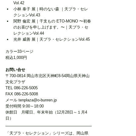
Vol.42
小林 泰子 展｜時のない森 ｜天プラ・セレ
クションVol.43
関野 倫宏 展｜干支もの ETO-MONO 〜初春
のお喜びを申し上げます。〜｜天プラ・セ
レクションVol.44
光井 威善 展｜天プラ・セレクションVol.45
カラー33ページ
税込1,000円
お問い合せ
〒700-0814 岡山市北区天神町8-54岡山県天神山
文化プラザ
TEL 086-226-5005
FAX 086-226-5008
メール tenplaza@o-bunren.jp
受付時間 9:00～18:00
休館日　月曜日、年末年始（12月28日～１月4
日）
「天プラ・セレクション」シリーズは、岡山県