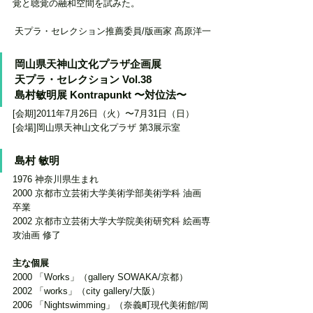
覚と聴覚の融和空間を試みた。
天プラ・セレクション推薦委員/版画家 髙原洋一
岡山県天神山文化プラザ企画展
天プラ・セレクション Vol.38
島村敏明展 Kontrapunkt 〜対位法〜
[会期]2011年7月26日（火）〜7月31日（日）
[会場]岡山県天神山文化プラザ 第3展示室
島村 敏明
1976 神奈川県生まれ 
2000 京都市立芸術大学美術学部美術学科 油画 
卒業 
2002 京都市立芸術大学大学院美術研究科 絵画専
攻油画 修了 
主な個展 
2000 「Works」（gallery SOWAKA/京都） 
2002 「works」（city gallery/大阪） 
2006 「Nightswimming」（奈義町現代美術館/岡