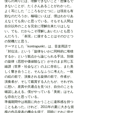
僕らの周りには、理解できないこと・想像もで
きないことが、たくさんあることがわかった。
よく耳にした「こころをひとつに」は現在も有
効なのだろうか。極端にいえば、僕はわかりあ
えなくても良いと思っている。そもそも人間は
自分以外のことを完全に理解出来たりはしな
い。でも、だからこそ理解しあいたいとも思う
んだろう。「表現」に接することはそのひとつ
の契機だと思う。
テーマとした「kontrapunkt」は、音楽用語で
「対位法」という「旋律をいかに同時的に堆積
するか」という観点から論じられる手法。別個
の旋律（思想や価値観など）がそのまま同じ五
線譜（世界・社会など）の上に存在し、また美
しく響き合うこと。そんなふうに考えた。一枚
の絵の前で、演奏される旋律の前で、作者が、
演奏者が、そして鑑賞する人たちが、それぞれ
に想い、差異や共通点を見つけ、自分のことを
確認しあえる。僕がやっている「美術」はそん
な存在だと思っている。
準備期間中は画面に向かうことに違和感を持つ
こともあった。けれど、2011年の夏に大きな規
模の作品発表の機会を得て、同時にそれに併せ