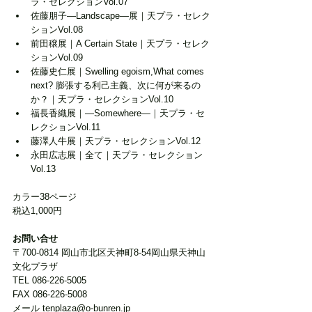
ラ・セレクションVol.07
佐藤朋子―Landscape―展｜天プラ・セレク
ションVol.08
前田穣展｜A Certain State｜天プラ・セレク
ションVol.09
佐藤史仁展｜Swelling egoism,What comes 
next? 膨張する利己主義、次に何が来るの
か？｜天プラ・セレクションVol.10
福長香織展｜―Somewhere―｜天プラ・セ
レクションVol.11
藤澤人牛展｜天プラ・セレクションVol.12
永田広志展｜全て｜天プラ・セレクション
Vol.13
カラー38ページ
税込1,000円
お問い合せ
〒700-0814 岡山市北区天神町8-54岡山県天神山
文化プラザ
TEL 086-226-5005
FAX 086-226-5008
メール tenplaza@o-bunren.jp