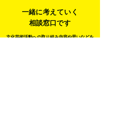
一｜天プラ・セレクショ
the Sanctuar
ンVol.107
ラ・セレクションV
一緒に考えていく
相談窓口です
文化芸術活動への取り組み内容や思いなどを
しっかり聴き、寄り添いながら、
どんな対応
策があるのかを一緒に考えていくことを大切
にしています。
もっと岡山の文化芸術について知りたい
文化芸術活動をはじめたい
アーティストとコラボしたい
指導者を紹介してほしい
分野を横断した企画を考えたい