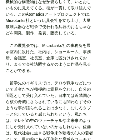
機械的な構造物はなぜか愛らしくて、いとおし
いものに見えてくる。彼が一貫して取り組んで
いる、このAtomaticsアートプロジェクトでは、
Microtanks社という玩具会社を立ち上げ、大量
破壊兵器など戦争で使われる兵器のおもちゃな
どを開発、製作、発表、販売している。
　この展覧会では、Microtanks社の事務所を展
示室内に設けた。社内は、ショールーム、事務
所、会議室、社長室、倉庫に区分けされてお
り、まるで会社訪問するかのように作品を見る
ことができる。
　留学先のイギリスでは、テロや戦争などにつ
いて若者たちが積極的に意見を交わし、自分の
問題として受け入れていた。日本では近隣国か
ら核の脅威にさらされているにも関わらずその
ような事が語られることは少なく、むしろタブ
ーと化していると感じられたという。私たち
は、テレビの中のヴァーチャルな出来事のよう
にしか受け入れていないのかもしれない。佐藤
は、現代社会に生きる戦争未体験者の1人の若者
として、目の前にある圧倒的な脅威をユーモア