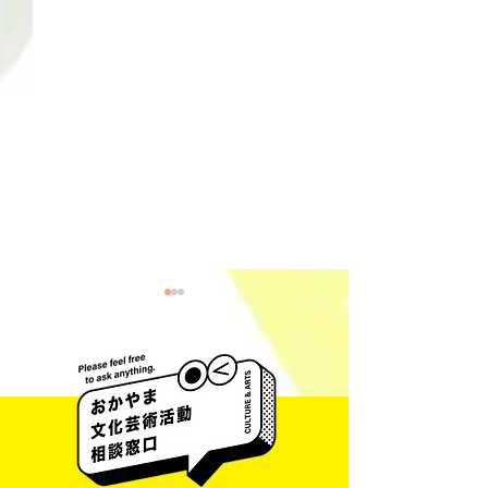
今田 千裕 展 一脈うつ層
中山 冴子 展 一Ca