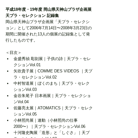
平成18年度・19年度 岡山県天神山プラザ企画展 
天プラ・セレクション 記録集
岡山県天神山プラザ企画展「天プラ・セレクシ
ョン」として2006年7月14日〜2008年3月23日の
期間に開催された13人の個展の記録集として発
行したものです。
＜目次＞
金盛秀禎 彫刻展｜子供の詩｜天プラ・セレ
クションVol.01
矢吹貴子展｜COMME DES VIDEOS ｜天プ
ラ・セレクションVol.02
中村智道展｜ぼくのまち｜天プラ・セレク
ションVol.03
金谷朱尾子 日本画展｜天プラ・セレクショ
ンVol.04
佐藤亮太展｜ATOMATICS｜天プラ・セレク
ションVol.05
小林照尚展｜連動（小林照尚の仕事
2000〜）｜天プラ・セレクションVol.06
十河隆史陶展「造形」と「しぐさ」｜天プ