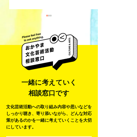
井藤 侃山 Kanza
梅田彩香 Ayaka Umeda
一緒に考えていく
相談窓口です
文化芸術活動への取り組み内容や思いなどを
しっかり聴き、寄り添いながら、
どんな対応
策があるのかを一緒に考えていくことを大切
にしています。