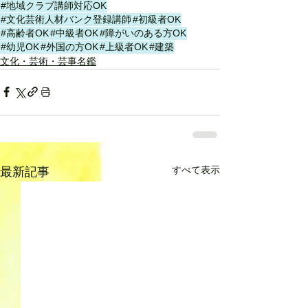
#地域クラブ講師対応OK
#文化芸術人材バンク登録講師
#初級者OK
#高齢者OK
#中級者OK
#障がいのある方OK
#幼児OK
#外国の方OK
#上級者OK
#建築
文化・芸術・芸事名鑑
すべて表示
最新記事