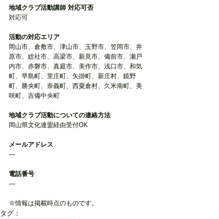
地域クラブ活動講師 対応可否
対応可
活動の対応エリア
岡山市、倉敷市、津山市、玉野市、笠岡市、井
原市、総社市、高梁市、新見市、備前市、瀬戸
内市、赤磐市、真庭市、美作市、浅口市、和気
町、早島町、里庄町、矢掛町、新庄村、鏡野
町、勝央町、奈義町、西粟倉村、久米南町、美
咲町、吉備中央町
地域クラブ活動についての連絡方法
岡山県文化連盟経由受付OK
メールアドレス
―
電話番号
―
※情報は掲載時点のものです。
タグ：