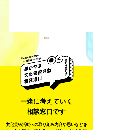
井藤 侃山 Kanza
梅田彩香 Ayaka Umeda
一緒に考えていく
相談窓口です
文化芸術活動への取り組み内容や思いなどを