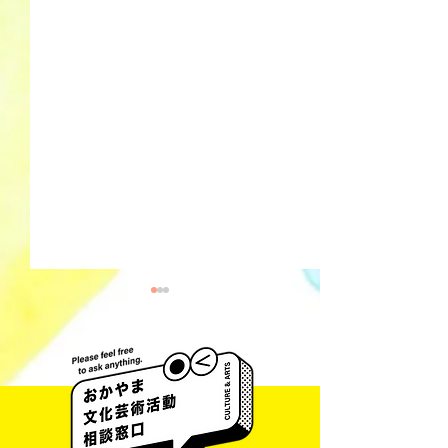
井藤 侃山 Kanza
梅田彩香 Ayaka Umeda