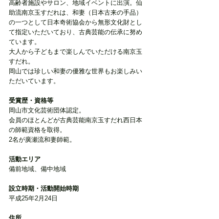
高齢者施設やサロン、地域イベントに出演。仙
助流南京玉すだれは、和妻（日本古来の手品）
の一つとして日本奇術協会から無形文化財とし
て指定いただいており、古典芸能の伝承に努め
ています。
大人から子どもまで楽しんでいただける南京玉
すだれ。
岡山では珍しい和妻の優雅な世界もお楽しみい
ただいています。
受賞歴・資格等
岡山市文化芸術団体認定。
会員のほとんどが古典芸能南京玉すだれ西日本
の師範資格を取得。
2名が廣瀬流和妻師範。
活動エリア
備前地域、備中地域
設立時期・活動開始時期
平成25年2月24日
住所