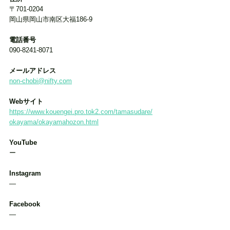
〒701-0204
岡山県岡山市南区大福186-9
電話番号
090-8241-8071
メールアドレス
non-chobi@nifty.com
Webサイト
https://www.kouengei.pro.tok2.com/tamasudare/
okayama/okayamahozon.html
YouTube
ー
Instagram
―
Facebook
―