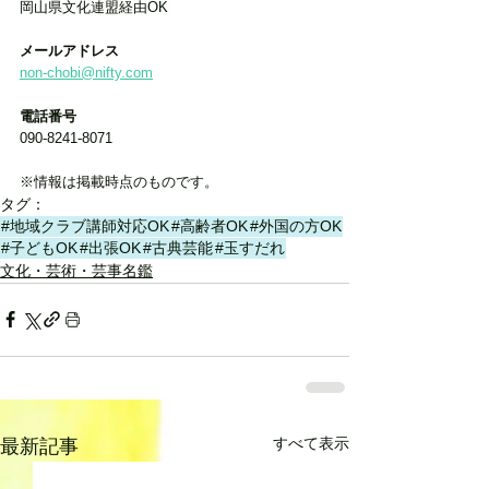
岡山県文化連盟経由OK
メールアドレス
non-chobi@nifty.com
電話番号
090-8241-8071
※情報は掲載時点のものです。
タグ：
#地域クラブ講師対応OK
#高齢者OK
#外国の方OK
#子どもOK
#出張OK
#古典芸能
#玉すだれ
文化・芸術・芸事名鑑
すべて表示
最新記事