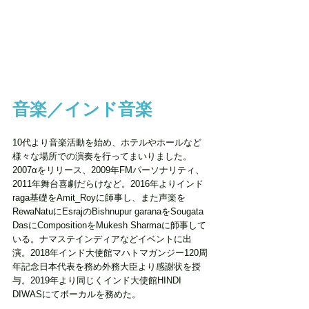
音楽／インド音楽
10代より音楽活動を始め、ホテルやホールなど
様々な場所での演奏を行ってまいりました。
2007αをリリース、2009年FMパーソナリティ、
2011年舞台喜劇だらけなど。2016年よりインド
raga基礎をAmit_Royに師事し、また声楽を
RewaNatuにEsrajのBishnupur garanaをSougata 
DasにCompositionをMukesh Sharmaに師事して
いる。ナマステインディアなどイベントに出
演。2018年インド大使館マハトマガンジー120周
年記念日本代表を務め外務大臣より感謝状を授
与。2019年より同じくインド大使館HINDI 
DIWASにてボーカルを務めた。