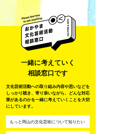
井藤 侃山 Kanza
梅田彩香 Ayaka Umeda
一緒に考えていく
相談窓口です
文化芸術活動への取り組み内容や思いなどを
しっかり聴き、寄り添いながら、
どんな対応
策があるのかを一緒に考えていくことを大切
にしています。
もっと岡山の文化芸術について知りたい