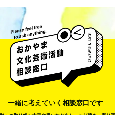
井藤 侃山 Kanzan Ito
aka Umeda
一緒に考えていく
相談窓口です