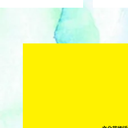
梅田彩香 Ay
aya_creative アヤ クリエ
イティブ