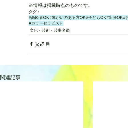
※情報は掲載時点のものです。
タグ：
#高齢者OK
#障がいのある方OK
#子どもOK
#出張OK
#
#カラーセラピスト
文化・芸術・芸事名鑑
関連記事