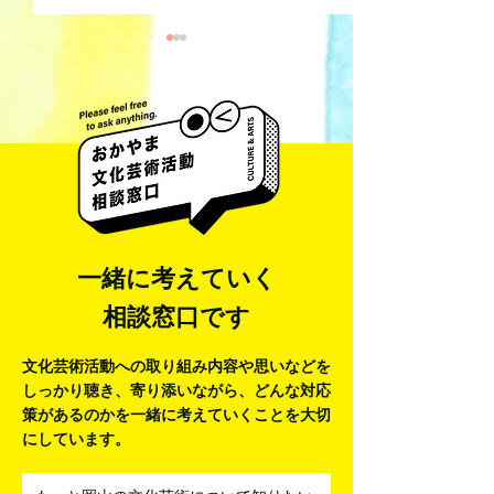
井藤 侃山 Kanza
梅田彩香 Ayaka Umeda
一緒に考えていく
相談窓口です
文化芸術活動への取り組み内容や思いなどを
しっかり聴き、寄り添いながら、
どんな対応
策があるのかを一緒に考えていくことを大切
にしています。