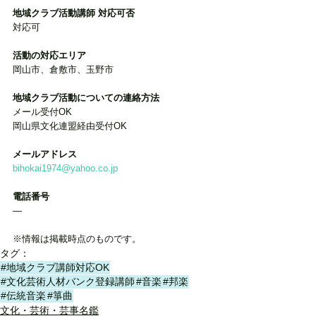
地域クラブ活動講師 対応可否
対応可
活動の対応エリア
岡山市、倉敷市、玉野市
地域クラブ活動についての連絡方法
メール受付OK
岡山県文化連盟経由受付OK
メールアドレス
bihokai1974@yahoo.co.jp
電話番号
―
※情報は掲載時点のものです。
タグ：
#地域クラブ講師対応OK
#文化芸術人材バンク登録講師
#音楽
#邦楽
#伝統音楽
#箏曲
文化・芸術・芸事名鑑