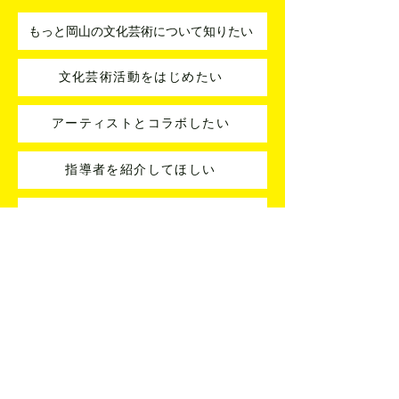
もっと岡山の文化芸術について知りたい
文化芸術活動をはじめたい
アーティストとコラボしたい
指導者を紹介してほしい
分野を横断した企画を考えたい
活動に関する悩みを相談したい
文化・芸術・芸事名鑑への登録
文化・芸術・芸事名鑑はどなたでもご登録いただけます
掲載アーティストへの連絡