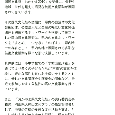
国民文化祭・おかやま2010」を契機に、分野や
地域、世代を超えて活発な芸術文化活動が展開
されてきています。
その国民文化祭を契機に、県内の自治体や文化
芸術団体、公益法人など全県の幅広い文化関係
団体を網羅するネットワークを構築して設立さ
れた岡山県文化連盟は、県内の文化ネットワー
クを「まとめ」「つなぎ」「のばす」、県内唯
一の存在として、県内各地で展開される多彩な
芸術文化活動を様々な形で支援しています。
具体的には、小中学校での「学校出前講座」を
通じてより多くの子どもたちが“本物”の文化を体
験し、豊かな感性を育むお手伝いをするととも
に、優れた文化講演会や演奏会の開催など、身
近で参加しやすく公益性の高い文化事業を行っ
ています。
また、「おかやま県民文化祭」の実行委員会事
務局、岡山県天神山文化プラザの指定管理者と
して、地域の皆様の多彩な文化活動を支え、と
もに歩むよきパートナーを目指し、様々な団体