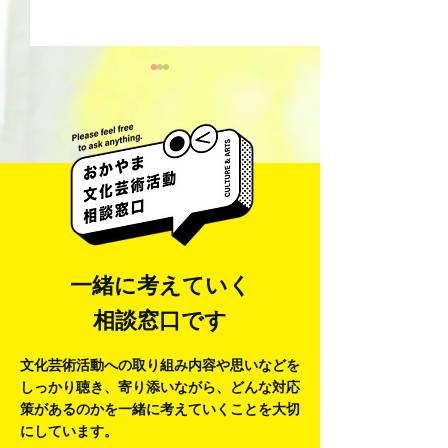
井藤 侃山 Kanza
梅田彩香 Ayaka Umeda
一緒に考えていく
相談窓口です
文化芸術活動への取り組み内容や思いなどを
しっかり聴き、寄り添いながら、
どんな対応
策があるのかを一緒に考えていくことを大切
にしています。