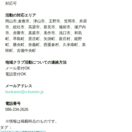
対応可
活動の対応エリア
岡山市,倉敷市、津山市、玉野市、笠岡市、井原
市、総社市、高梁市、新見市、備前市、瀬戸内
市、赤磐市、真庭市、美作市、浅口市、和気
町、早島町、里庄町、矢掛町、新庄村、鏡野
町、勝央町、奈義町、西粟倉村、久米南町、美
咲町、吉備中央町
地域クラブ活動についての連絡方法
メール受付OK
電話受付OK
メールアドレス
bunkaren@o-bunren.jp
電話番号
086-234-2626
※情報は掲載時点のものです。
タグ：