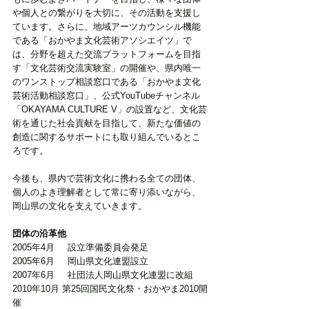
や個人との繋がりを大切に、その活動を支援し
ています。さらに、地域アーツカウンシル機能
である「おかやま文化芸術アソシエイツ」で
は、分野を超えた交流プラットフォームを目指
す「文化芸術交流実験室」の開催や、県内唯一
のワンストップ相談窓口である「おかやま文化
芸術活動相談窓口」、公式YouTubeチャンネル
「OKAYAMA CULTURE V」の設置など、文化芸
術を通じた社会貢献を目指して、新たな価値の
創造に関するサポートにも取り組んでいるとこ
ろです。
今後も、県内で芸術文化に携わる全ての団体、
個人のよき理解者として常に寄り添いながら、
岡山県の文化を支えていきます。
団体の沿革他
2005年4月	設立準備委員会発足
2005年6月	岡山県文化連盟設立
2007年6月	社団法人岡山県文化連盟に改組
2010年10月 第25回国民文化祭・おかやま2010開
催