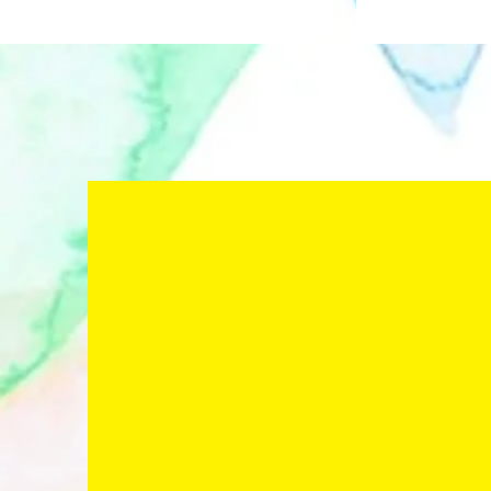
梅田彩香 Ay
aya_creative アヤ クリエ
イティブ