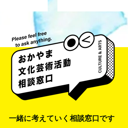
井藤 侃山 Kanzan Ito
aka Umeda
一緒に考えていく
相談窓口です