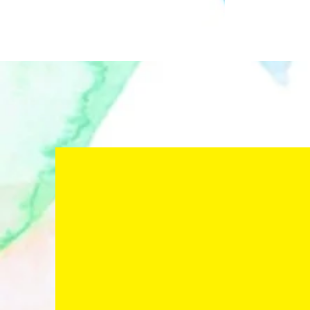
梅田彩香 Ay
aya_creative アヤ クリエ
イティブ