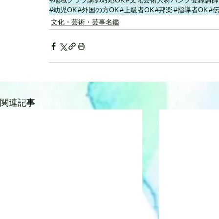
#地域クラブ講師対応OK
#文化芸術人材バンク登録講師
#幼児OK
#外国の方OK
#上級者OK
#邦楽
#指導者OK
#
文化・芸術・芸事名鑑
関連記事