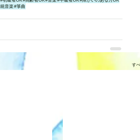
#初級者OK
#高齢者OK
#音楽
#中級者OK
#障がいのある方OK
伝統音楽
#箏曲
す