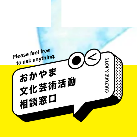
井藤 侃山 Kanzan Ito
aka Umeda