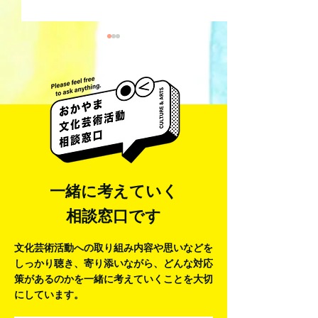
井藤 侃山 Kanza
梅田彩香 Ayaka Umeda
一緒に考えていく
相談窓口です
文化芸術活動への取り組み内容や思いなどを
しっかり聴き、寄り添いながら、
どんな対応
策があるのかを一緒に考えていくことを大切
にしています。