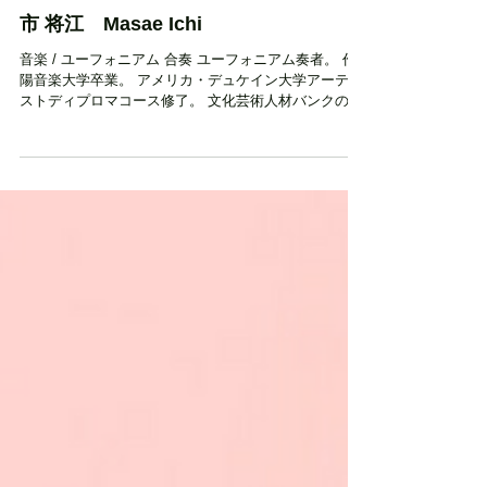
文化・芸術・芸事名鑑
市 将江 Masae Ichi
音楽 / ユーフォニアム 合奏 ユーフォニアム奏者。 作
陽音楽大学卒業。 アメリカ・デュケイン大学アーティ
ストディプロマコース修了。 文化芸術人材バンクの登
録講師として「学校出前講座〜おかやま子どもみらい
塾〜」事業を通じて、公立小中学校等へ派遣され、子
どもたちに本物の文化・...