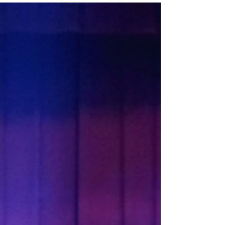
格的にスタートした。 ビジネス感覚や多角的な視点を
持ちつつ、クラシックの演奏を軸に提供している。優
しい音色に癒されるという声が多い。 今後も病院やホ
ール、ホテルなど様々な場所での演奏依頼を募集中。
詳しくはインスタグラムのプロフィール欄から。 市立
西宮高校普通科を経て同志社大学卒。高校時代はコー
ラス部で自作ミュージカルの音楽監督として、編曲、
ピアノでのBGM挿入や伴奏を務め、大学在学中はピア
ノ研究会会長として80人のサークルを運営する。 ピア
ノ歴18年。宇野洋子、木田志津加、橘佳祐の各氏に師
事。 在学中、全国大学生ピアノ選手権で本戦に出場
し、舟歌を演奏する。 受賞歴・資格等 グレンツェンピ
アノコンクール高校部門本選銀賞(地区大会はコロナで
中止) 同志社大学を代表し、団体戦の一員として、