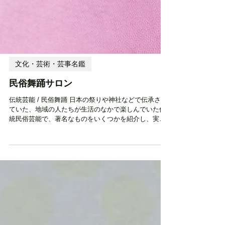
文化・芸術・芸事名鑑
民俗舞踊サロン
伝統芸能 / 民俗舞踊 日本の祭りや神社などで伝承され
ていた、地域の人たちが生活のなかで楽しんでいた伝
統民俗芸能で、著名なものをいくつかを紹介し、実際
にみて聴いて踊って楽しんでみて、現地の歌や楽器に
もふれ、その歴史など、身体感覚を通して、日本文化
に親しむ 活動エリア 県内全域 設立時期・活動開始時
期 2022年 住所 加賀郡吉備中央町下加茂787 古民家民
俗舞踊サロン 電話番号 09044899665 メールアドレス