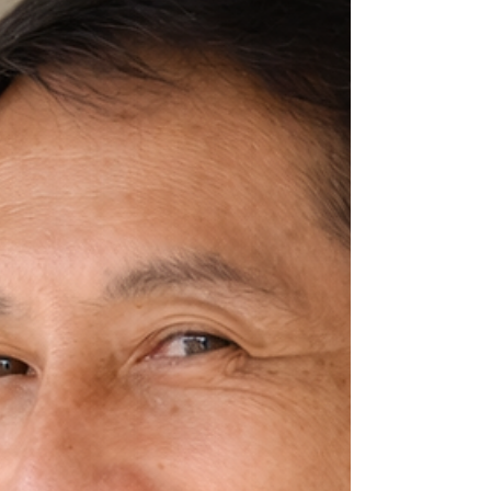
Facebook ― その他 SNS・オンラインコンテンツ ―
PRポイント 対象者：小学生、中学生、高校生、高齢
者、障がい者、外国の方 地域クラブ活動講師対応につ
いて 地域クラブ活動講師 対応可否 対応不可 活動の対
応エリア ― 地域クラブ活動についての連絡方法 ― メ
ールアドレス ― 電話番号 ― ※情報は掲載時点のもの
です。