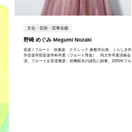
文化・芸術・芸事名鑑
野崎 めぐみ Megumi Nozaki
音楽 / フルート 吹奏楽 クラシック 倉敷市出身。くらしき
学音楽学部音楽学科卒業（フルート専攻）、同大学卒業演奏会
演。フルートを安達雅彦、岩﨑範夫の諸氏に師事。2005年フル
アンサンブル「ローザ」結成。2019年7月にCD「音楽桃源郷～
ズ・ローザ」を発表...