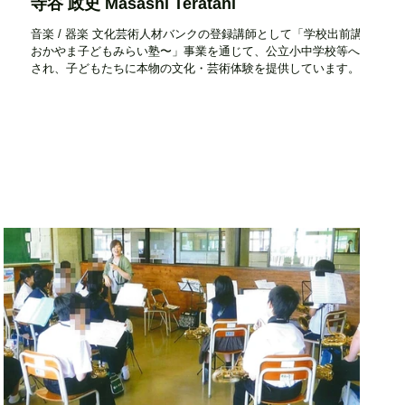
寺谷 政史 Masashi Teratani
音楽 / 器楽 文化芸術人材バンクの登録講師として「学校出前講座〜
おかやま子どもみらい塾〜」事業を通じて、公立小中学校等へ派遣
され、子どもたちに本物の文化・芸術体験を提供しています。 活動
エリア 県内全域 設立時期・活動開始時期 ― 住所 ― 電話番号 ―
メールアドレス...