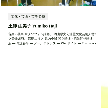
文化・芸術・芸事名鑑
土師 由美子 Yumiko Haji
音楽 / 器楽 サクソフォン講師。 岡山県文化連盟文化芸術人材バン
ク登録講師。 活動エリア 県内全域 設立時期・活動開始時期 ― 住
所 ― 電話番号 ― メールアドレス ― Webサイト ― YouTube ―
Instagram ー Facebook ― その他...