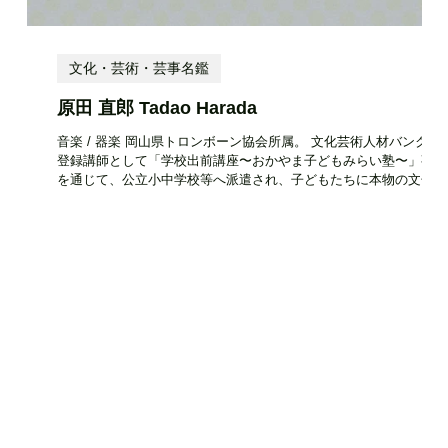
文化・芸術・芸事名鑑
原田 直郎 Tadao Harada
講座〜
音楽 / 器楽 岡山県トロンボーン協会所属。 文化芸術人材バンクの
派遣
登録講師として「学校出前講座〜おかやま子どもみらい塾〜」事業
 活動
を通じて、公立小中学校等へ派遣され、子どもたちに本物の文化・
 メ
芸術体験を提供しています。 活動エリア 県内全域 設立時期・活動
開始時期 ― 住所 ―...