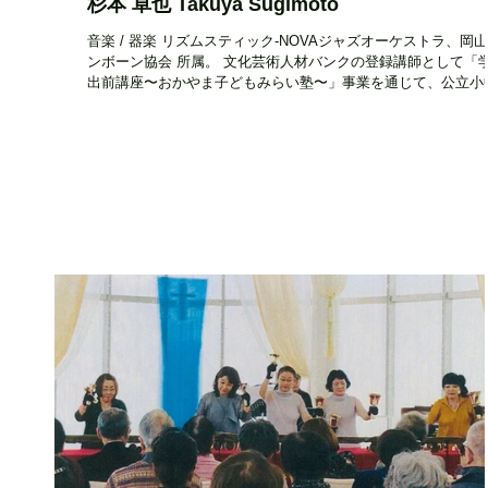
杉本 卓也 Takuya Sugimoto
音楽 / 器楽 リズムスティック-NOVAジャズオーケストラ、岡
ンボーン協会 所属。 文化芸術人材バンクの登録講師として「
出前講座〜おかやま子どもみらい塾〜」事業を通じて、公立小
校等へ派遣され、子どもたちに本物の文化・芸術体験を提供し
ます。 活動エリア...