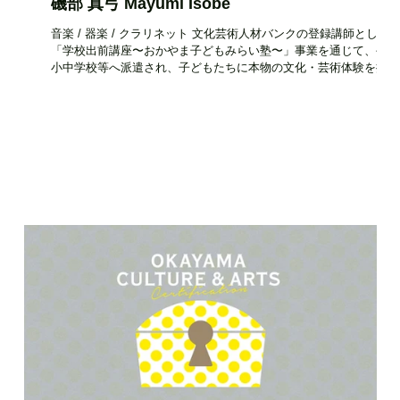
磯部 真弓 Mayumi Isobe
山トロ
音楽 / 器楽 / クラリネット 文化芸術人材バンクの登録講師として
学校
「学校出前講座〜おかやま子どもみらい塾〜」事業を通じて、公立
中学
小中学校等へ派遣され、子どもたちに本物の文化・芸術体験を提供
てい
しています。 活動エリア 県内全域 設立時期・活動開始時期 ― 住
所 ― 電話番号 ―...