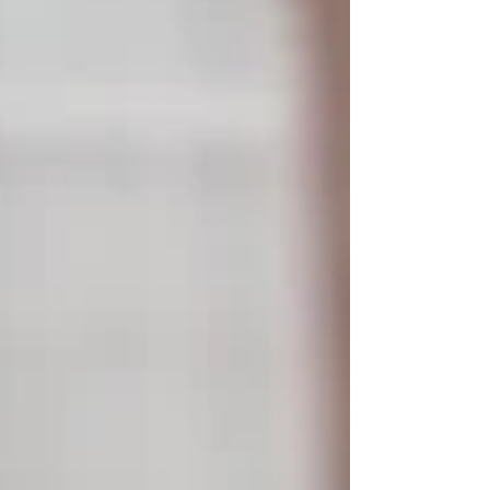
スタイル専攻卒業 学士（芸術） 2006 京都精華大学芸
術学部造形学科テキスタイルコース 助手 2011 京都精
華大学芸術学部造形学科テキスタイルコース 非常勤講
師 2015 京都芸術大学芸術学部美術工芸学科染織テキ
スタイルコース 非常勤講師 2016 神戸芸術工科大学フ
ァッションデザイン学科 助教 2020 神戸芸術工科大学
芸術工学研究科総合アート＆デザイン専攻 修士課程修
了 修士（芸術工学） 2021- 岡山県立大学デザイン学部
工芸工業デザイン学科 准教授 現在 岡山県在住 受賞
歴・資格等 ◾️ 個展 2006 「渡邉操展」（ギャラリーマ
ロニエ、京都）[他に09年] 2007 「綴織-つづれおり
－」 （GALLERY GALLERY、京都）[他に10年、12年