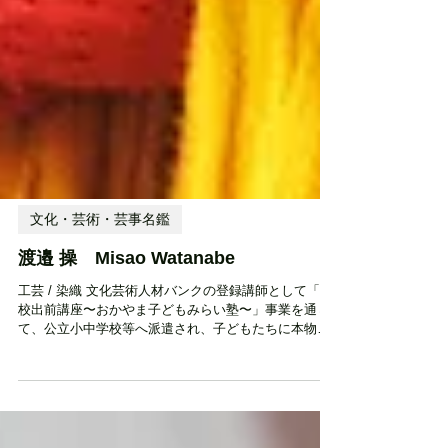
文化・芸術・芸事名鑑
渡邉 操 Misao Watanabe
工芸 / 染織 文化芸術人材バンクの登録講師として「学
校出前講座〜おかやま子どもみらい塾〜」事業を通じ
て、公立小中学校等へ派遣され、子どもたちに本物の
文化・芸術体験を提供しています。 1978 京都市に生
まれる 2000 京都精華大学美術学部デザイン学科テキ