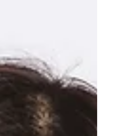
岡山市中区高島新屋敷206-18 電話番号 090-3743-9391
メールアドレス ー Webサイト ー YouTube ー
Instagram ― Facebook ― その他 SNS・オンラインコ
ンテンツ ― PRポイント 対象者：小学生、中学生、高
校生、大学生、一般、初級者、中級者、上級者 地域ク
ラブ活動講師対応について 地域クラブ活動講師 対応可
否 対応可