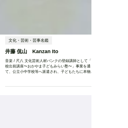
文化・芸術・芸事名鑑
井藤 侃山 Kanzan Ito
音楽 / 尺八 文化芸術人材バンクの登録講師として「学
校出前講座〜おかやま子どもみらい塾〜」事業を通じ
て、公立小中学校等へ派遣され、子どもたちに本物の
文化・芸術体験を提供しています。 受賞歴・資格等 都
山流尺八 大師範 都山流岡山県支部 副支部長 岡山三
曲協会 会員 山陽新聞カルチャープラザ尺八講師
1996年（平成8年） 尺八を始める。 2000年（平成12
年） 都山流准師範検定試験主席登第 2003年（平成15
年） 都山流師範検定試験主席登第 2014年（平成26
年） 大師範 昇格 現在に至る。 活動エリア 県内全
域 設立時期・活動開始時期 ー 住所 〒703-8241 岡山県