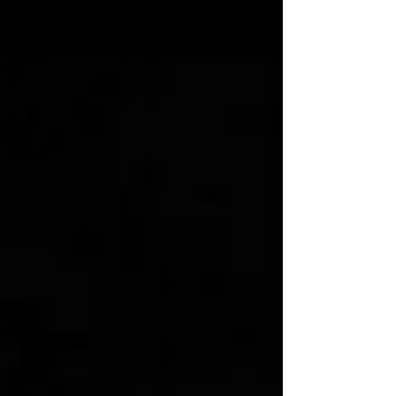
華大学芸術学部造形学科テキスタイルコース 非常勤講
師 2015 京都芸術大学芸術学部美術工芸学科染織テキ
スタイルコース 非常勤講師 2016 神戸芸術工科大学フ
ァッションデザイン学科 助教 2020 神戸芸術工科大学
芸術工学研究科総合アート＆デザイン専攻 修士課程修
了 修士（芸術工学） 2021- 岡山県立大学デザイン学部
工芸工業デザイン学科 准教授 現在 岡山県在住 受賞
歴・資格等 ◾️ 個展 2006 「渡邉操展」（ギャラリーマ
ロニエ、京都）[他に09年] 2007 「綴織-つづれおり
－」 （GALLERY GALLERY、京都）[他に10年、12年