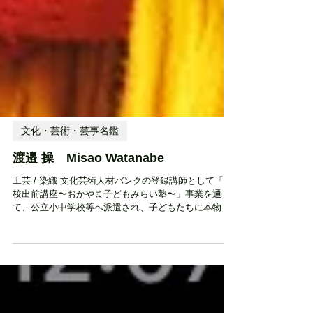
文化・芸術・芸事名鑑
渡邉 操 Misao Watanabe
工芸 / 染織 文化芸術人材バンクの登録講師として「学
校出前講座〜おかやま子どもみらい塾〜」事業を通じ
て、公立小中学校等へ派遣され、子どもたちに本物の
文化・芸術体験を提供しています。 1978 京都市に生
まれる 2000 京都精華大学美術学部デザイン学科テキ
スタイル専攻卒業 学士（芸術） 2006 京都精華大学芸
術学部造形学科テキスタイルコース 助手 2011 京都精