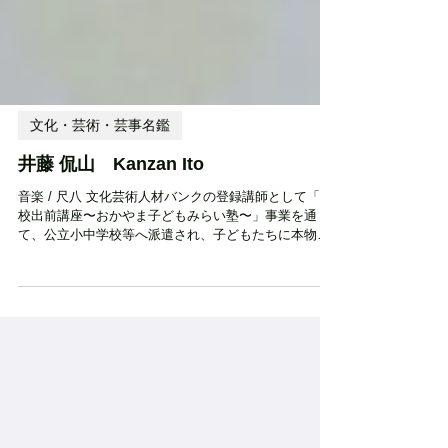
文化・芸術・芸事名鑑
井藤 侃山 Kanzan Ito
音楽 / 尺八 文化芸術人材バンクの登録講師として「学
校出前講座〜おかやま子どもみらい塾〜」事業を通じ
て、公立小中学校等へ派遣され、子どもたちに本物の
文化・芸術体験を提供しています。 受賞歴・資格等 都
山流尺八 大師範 都山流岡山県支部 副支部長 岡山三
曲協会 会員 山陽新聞カルチャープラザ尺八講師
1996年（平成8年） 尺八を始める。 2000年（平成12
年） 都山流准師範検定試験主席登第 2003年（平成15
年） 都山流師範検定試験主席登第 2014年（平成26
年） 大師範 昇格 現在に至る。 活動エリア 県内全
域 設立時期・活動開始時期 ー 住所 〒703-8241 岡山県
岡山市中区高島新屋敷206-18 電話番号 090-3743-9391