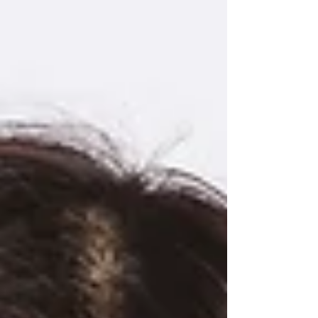
メールアドレス ー Webサイト ー YouTube ー
Instagram ― Facebook ― その他 SNS・オンラインコ
ンテンツ ― PRポイント 対象者：小学生、中学生、高
校生、大学生、一般、初級者、中級者、上級者 地域ク
ラブ活動講師対応について 地域クラブ活動講師 対応可
否 対応可