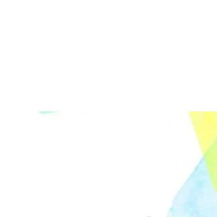
につい
動エリ