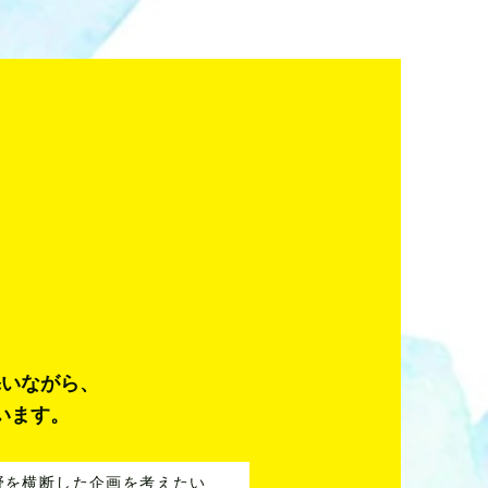
添いながら、
います。
野を横断した企画を考えたい