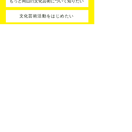
もっと岡山の文化芸術について知りたい
文化芸術活動をはじめたい
アーティストとコラボしたい
指導者を紹介してほしい
分野を横断した企画を考えたい
活動に関する悩みを相談したい
文化・芸術・芸事名鑑への登録
文化・芸術・芸事名鑑はどなたでもご登録いただけます
掲載アーティストへの連絡