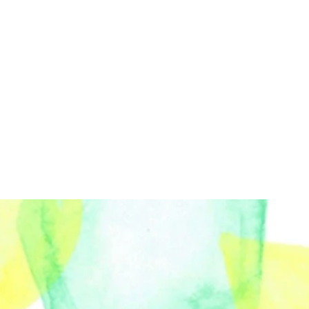
美術モ
す。
ポー
ま