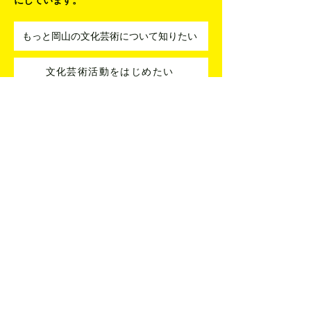
策があるのかを一緒に考えていくことを大切
にしています。
もっと岡山の文化芸術について知りたい
文化芸術活動をはじめたい
アーティストとコラボしたい
指導者を紹介してほしい
分野を横断した企画を考えたい
活動に関する悩みを相談したい
文化・芸術・芸事名鑑への登録