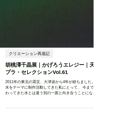
クリエーション再遊記
胡桃澤千晶展｜かげろうエレジー｜天
プラ・セレクションVol.61
2011年の東北の震災、大津波から4年が経ちました。
水をテーマに制作活動してきた私にとって、 今まで携
わってきた水とは違う別の一面と向き合うことになり
ました。 地上の生命を育む一方で、全てを奪う存在に
もなり得る水。 古来より人は、その力に畏敬の念を抱
きながら水と共に暮らし...