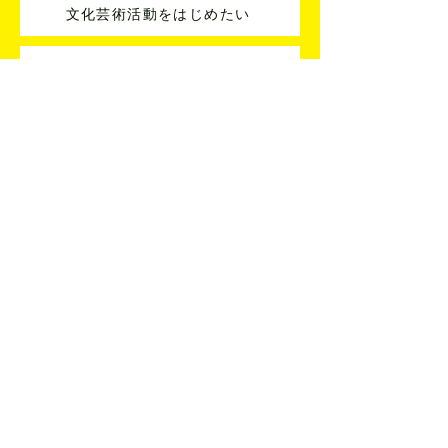
文化芸術活動をはじめたい
アーティストとコラボしたい
指導者を紹介してほしい
分野を横断した企画を考えたい
活動に関する悩みを相談したい
文化・芸術・芸事名鑑への登録
文化・芸術・芸事名鑑はどなたでもご登録いただけます
掲載アーティストへの連絡
ご相談・お問い合わせ