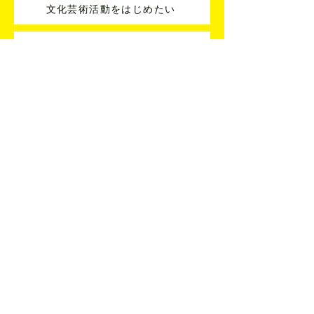
文化芸術活動をはじめたい
アーティストとコラボしたい
指導者を紹介してほしい
分野を横断した企画を考えたい
活動に関する悩みを相談したい
文化・芸術・芸事名鑑への登録
文化・芸術・芸事名鑑はどなたでもご登録いただけます
掲載アーティストへの連絡