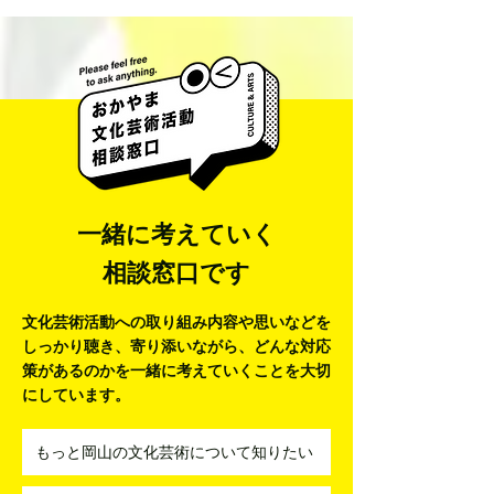
ishii787@kibi.ne.jp Webサイト
https://ryugayashiro.wixsite.com/minzoku-buyo-salon/
YouTube ― Instagram ― Facebook ― X（旧Twitter）
― その他 SNS・オンラインコンテンツ ― PRポイン
ト お仕事受け付けています 出張OK 子どもOK 高齢者
OK 障がいのある方OK 外国の方OK 地域クラブ活動講
師対応について 地域クラブ活動講師 対応可否 対応可
活動の対応エリア 岡山市, 赤磐市, 吉備中央町 地域ク
ラブ活動に
一緒に考えていく
相談窓口です
文化芸術活動への取り組み内容や思いなどを
しっかり聴き、寄り添いながら、
どんな対応
策があるのかを一緒に考えていくことを大切
にしています。
もっと岡山の文化芸術について知りたい