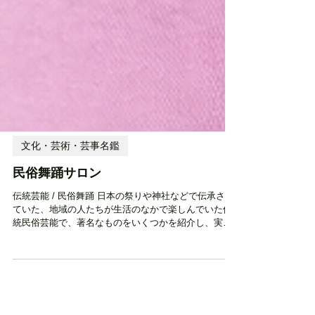
文化・芸術・芸事名鑑
民俗舞踊サロン
伝統芸能 / 民俗舞踊 日本の祭りや神社などで伝承され
ていた、地域の人たちが生活のなかで楽しんでいた伝
統民俗芸能で、著名なものをいくつかを紹介し、実際
にみて聴いて踊って楽しんでみて、現地の歌や楽器に
もふれ、その歴史など、身体感覚を通して、日本文化
に親しむ 活動エリア 県内全域 設立時期・活動開始時
期 2022年 住所 加賀郡吉備中央町下加茂787 古民家民
俗舞踊サロン 電話番号 09044899665 メールアドレス