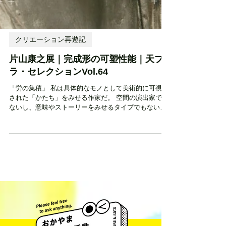
クリエーション再遊記
片山康之展｜完成形の可塑性能｜天プ
ラ・セレクションVol.64
「労の集積」 私は具体的なモノとして美術的に可視化
された「かたち」をみせる作家だ。 空間の演出家では
ないし、意味やストーリーをみせるタイプでもない。
その前提において本展は、展示構成と空間の作り込み
が本来すべき事の隠れ蓑になっているように思え
た。...