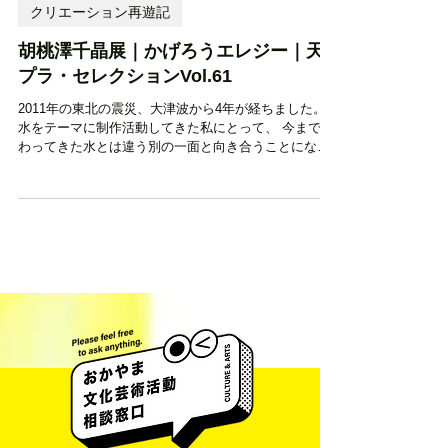
クリエーション再遊記
胡桃澤千晶展｜かげろうエレジー｜天
プラ・セレクションVol.61
2011年の東北の震災、大津波から4年が経ちました。
水をテーマに制作活動してきた私にとって、 今まで携
わってきた水とは違う別の一面と向き合うことになり
ました。 地上の生命を育む一方で、全てを奪う存在に
もなり得る水。 古来より人は、その力に畏敬の念を抱
きながら水と共に暮らし...