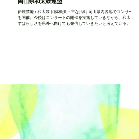
岡山県和太鼓連盟
の演
伝統芸能 / 和太鼓 団体概要・主な活動 岡山県内各地でコンサート
る演
を開催。今後はコンサートの開催を実施していきながら、和太鼓の
を結
すばらしさを県外へ向けても発信していきたいと考えている。 団
の沿革他 和太鼓を中心とする岡山の伝統音楽や民俗芸能を保存継
するとともに、新しい音楽...