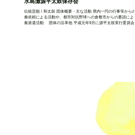
水島灘源平太鼓保存会
伝統芸能 / 和太鼓 団体概要・主な活動 県内一円の行事等から
奏依頼による活動や、都市対抗野球への倉敷市からの要請によ
奏派遣活動 団体の沿革他 平成元年9月に源平太鼓実行委員会
成 平成8年4月に保存会を設立...