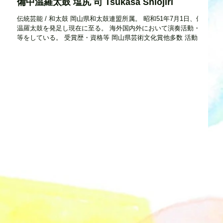
備中温羅太鼓 塩尻 司 Tsukasa Shiojiri
伝統芸能 / 和太鼓 岡山県和太鼓連盟所属。 昭和51年7月1日、備中
温羅太鼓を発足し現在に至る。 海外国内外において演奏活動・指導
体
等をしている。 受賞歴・資格等 岡山県芸術文化賞他多数 活動エリ
承
ア 県内全域 設立時期・活動開始時期 1976年7月1日 住所...