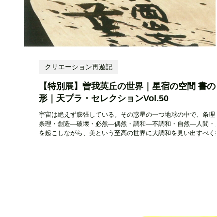
クリエーション再遊記
【特別展】曽我英丘の世界｜星宿の空間 書の
形｜天プラ・セレクションVol.50
宇宙は絶えず膨張している。その惑星の一つ地球の中で、条理
条理・創造―破壊・必然―偶然・調和―不調和・自然―人間・
を起こしながら、美という至高の世界に大調和を見い出すべく
している。悔いなく、精魂をつくすことと自己革新のニューバ
スを念じて携わった。...