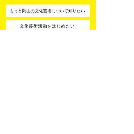
にしています。
もっと岡山の文化芸術について知りたい
文化芸術活動をはじめたい
アーティストとコラボしたい
指導者を紹介してほしい
分野を横断した企画を考えたい
活動に関する悩みを相談したい
文化・芸術・芸事名鑑への登録
文化・芸術・芸事名鑑はどなたでもご登録いただけます