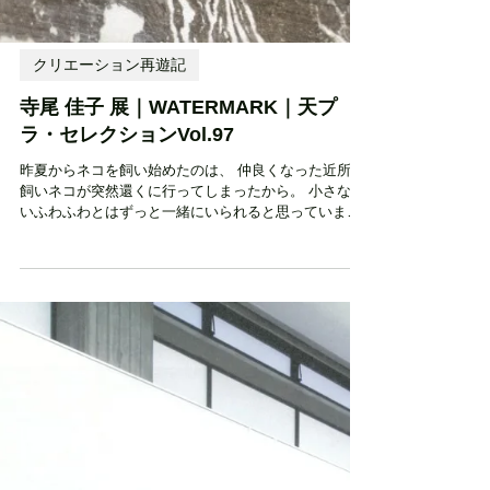
クリエーション再遊記
寺尾 佳子 展｜WATERMARK｜天プ
ラ・セレクションVol.97
昨夏からネコを飼い始めたのは、 仲良くなった近所の
飼いネコが突然還くに行ってしまったから。 小さな白
いふわふわとはずっと一緒にいられると思っていまし
た。 命ってあっけない。 出会ったのは二年前の春のは
じめで、 私はちょうど長患いの末に亡くした命を悲し
んでいる時でした。...