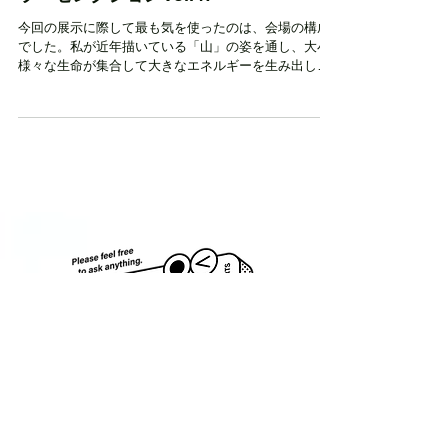
クリエーション再遊記
光延 由香利 展｜山が在ること｜天プ
ラ・セレクションVol.47
今回の展示に際して最も気を使ったのは、会場の構成
でした。私が近年描いている「山」の姿を通し、大小
様々な生命が集合して大きなエネルギーを生み出して
いる、その圧倒的なスケール感をなんとか表現できな
いものかと頭を捻りました。まずはプレゼンテーショ
ンの段階から企画していた「明・暗の...