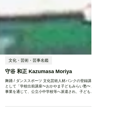
文化・芸術・芸事名鑑
守谷 和正 Kazumasa Moriya
舞踊 / ダンススポーツ 文化芸術人材バンクの登録講師
として「学校出前講座〜おかやま子どもみらい塾〜」
事業を通じて、公立小中学校等へ派遣され、子どもた
ちに本物の文化・芸術体験を提供しています。 活動エ
リア 県内全域 設立時期・活動開始時期 ― 住所 ― 電
話番号 ―...