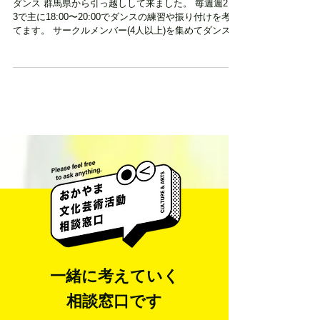
エース Ace
ダンス 群馬県から引っ越しして来ました。 毎週週2〜
3で主に18:00〜20:00でダンスの練習や振り付けを考え
てます。 サークルメンバー(4人以上)を集めてダンスサ
ークル活動を岡山でも始めたいです。 【受賞歴】 邑踊
vol.3 優勝 自由 vol.1優勝 FIT...
一緒に考えていく