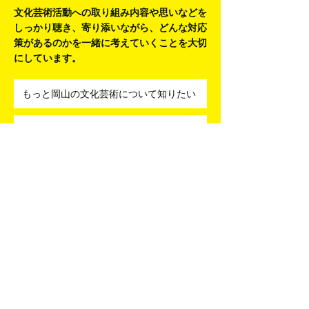
相談窓口です
文化芸術活動への取り組み内容や思いなどを
しっかり聴き、寄り添いながら、
どんな対応
策があるのかを一緒に考えていくことを大切
にしています。
もっと岡山の文化芸術について知りたい
文化芸術活動をはじめたい
アーティストとコラボしたい
指導者を紹介してほしい
分野を横断した企画を考えたい
活動に関する悩みを相談したい