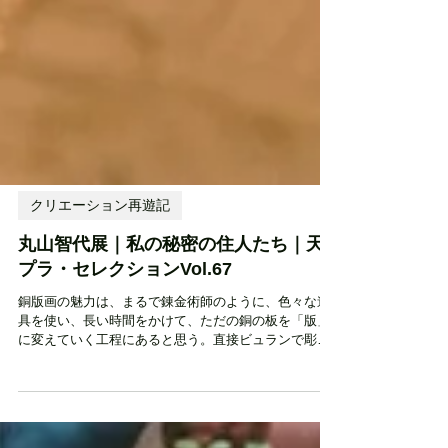
クリエーション再遊記
丸山智代展｜私の秘密の住人たち｜天
プラ・セレクションVol.67
銅版画の魅力は、まるで錬金術師のように、色々な道
具を使い、長い時間をかけて、ただの銅の板を「版」
に変えていく工程にあると思う。直接ビュランで彫っ
たり、針で傷をつけたり、または酸で腐蝕させたりし
ながら描き、刷り上がりをイメージしながら製版す
る。プレス機で紙にインクで絵は印刷さ...