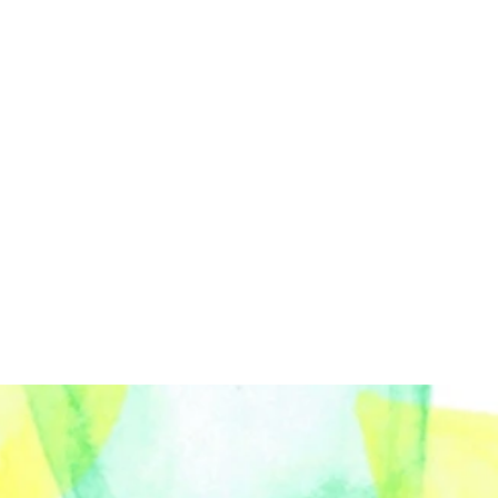
ロ
への図
ユニ
り紙パ